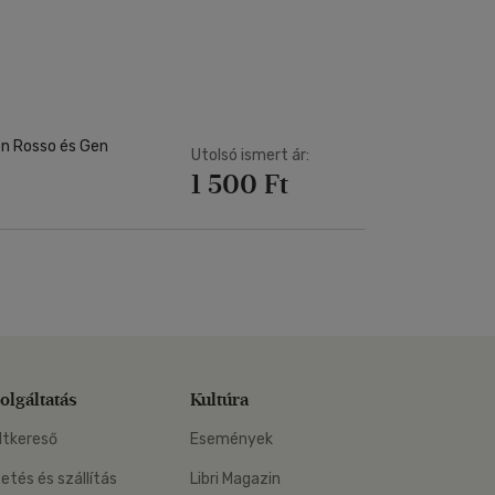
Kártya
Vallás, mitológia
m
Képeslap
és Természet
yv
Naptár
k
Papír, írószer
ok
en Rosso és Gen
Utolsó ismert ár:
1 500 Ft
olgáltatás
Kultúra
ltkereső
Események
zetés és szállítás
Libri Magazin