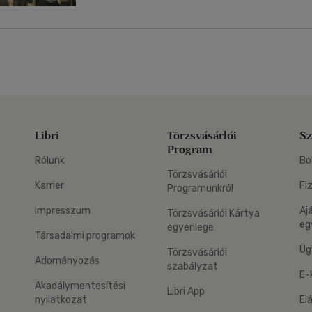
Libri
Törzsvásárlói
Sz
Program
Rólunk
Bo
Törzsvásárlói
Karrier
Fi
Programunkról
Impresszum
Aj
Törzsvásárlói Kártya
eg
egyenlege
Társadalmi programok
Üg
Törzsvásárlói
Adományozás
szabályzat
E-
Akadálymentesítési
Libri App
nyilatkozat
El