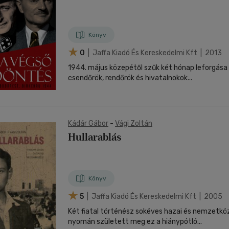
nyelvű
Egyéb áru,
jaink, bulvár, politika
jaink, bulvár, politika
Sport, természetjárás
Ismeretterjesztő
Nyelvkönyv, szótár, idegen nyelvű
Hangzóanyag
Történelem
Szatíra
Történelem
Térkép
Történele
szolgáltatás
Pénz, gazdaság, üzleti élet
lvkönyv, szótár, idegen nyelvű
lvkönyv, szótár, idegen nyelvű
Számítástechnika, internet
Játékfilm
Pénz, gazdaság, üzleti élet
Papír, írószer
Tudomány és Természet
Színház
Tudomány és Természet
Naptár
Tudomány 
E-hangoskön
Sport, természetjárás
Könyv
Kaland
Természetfilm
Kártya
Utazás
Társasjátéko
0
| Jaffa Kiadó És Kereskedelmi Kft | 2013
Kötelező
Thriller,Pszicho-
Kreatív játék
olvasmányok-
thriller
1944. május közepétől szűk két hónap leforgása
filmfeld.
csendőrök, rendőrök és hivatalnokok...
Történelmi
Krimi
Tv-sorozatok
Misztikus
Kádár Gábor
-
Vági Zoltán
Hullarablás
Könyv
5
| Jaffa Kiadó És Kereskedelmi Kft | 2005
Két fiatal történész sokéves hazai és nemzetköz
nyomán született meg ez a hiánypótló...