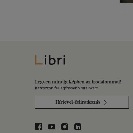
Libri
Legyen mindig képben az irodalommal!
Iratkozzon fel legfrissebb híreinkért!
Hírlevél-feliratkozás
Libri a Facebookon
Libri a Youtube-on
Libri az Instagramon
Libri a LinkedInen