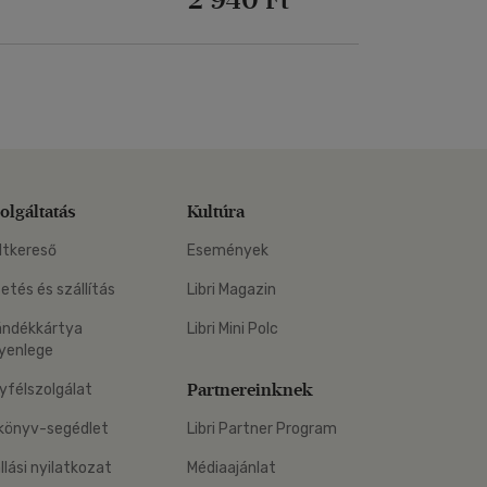
olgáltatás
Kultúra
ltkereső
Események
zetés és szállítás
Libri Magazin
ándékkártya
Libri Mini Polc
yenlege
Partnereinknek
yfélszolgálat
könyv-segédlet
Libri Partner Program
állási nyilatkozat
Médiaajánlat