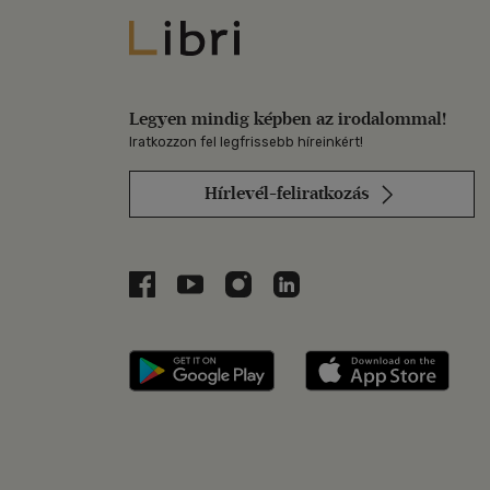
Libri
Legyen mindig képben az irodalommal!
Iratkozzon fel legfrissebb híreinkért!
Hírlevél-feliratkozás
Libri a Facebookon
Libri a Youtube-on
Libri az Instagramon
Libri a LinkedInen
Libri applikáció Szerezd m
Libri