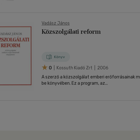
Vadász János
Közszolgálati reform
Könyv
0
| Kossuth Kiadó Zrt | 2006
A szerző a közszolgálat emberi erőforrásainak 
be könyvében. Ez a program, az...