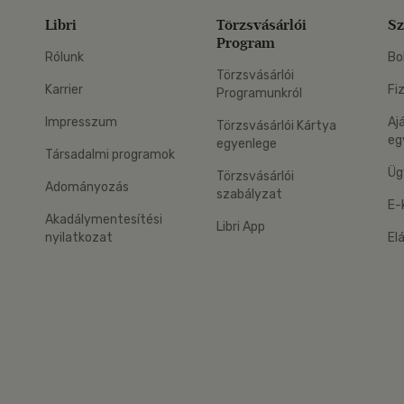
Libri
Törzsvásárlói
Sz
Program
Rólunk
Bo
Törzsvásárlói
Karrier
Fi
Programunkról
Impresszum
Aj
Törzsvásárlói Kártya
eg
egyenlege
Társadalmi programok
Üg
Törzsvásárlói
Adományozás
szabályzat
E-
Akadálymentesítési
Libri App
nyilatkozat
El
eg: Google Play
 applikáció Letölthető az App Store-ból