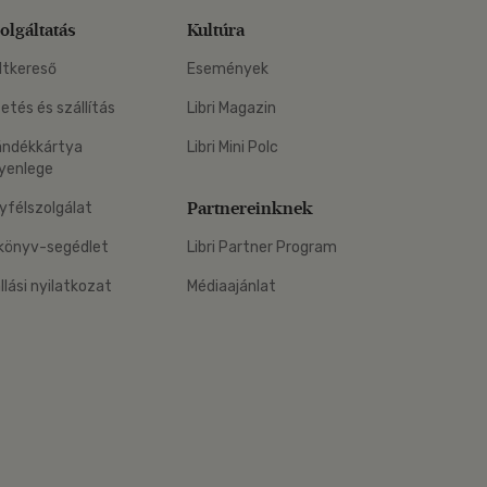
olgáltatás
Kultúra
ltkereső
Események
zetés és szállítás
Libri Magazin
ándékkártya
Libri Mini Polc
yenlege
Partnereinknek
yfélszolgálat
könyv-segédlet
Libri Partner Program
állási nyilatkozat
Médiaajánlat