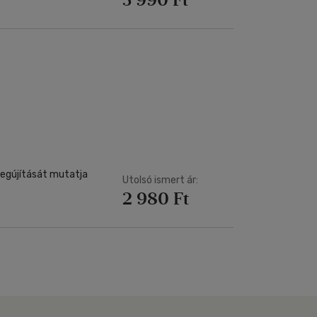
megújítását mutatja
Utolsó ismert ár:
2 980 Ft