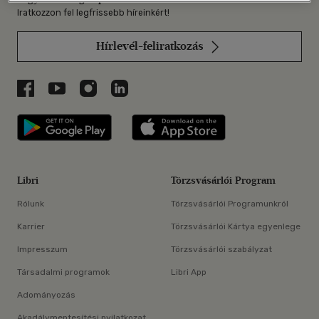
Iratkozzon fel legfrissebb híreinkért!
Hírlevél-feliratkozás
Libri a Facebookon
Libri a Youtube-on
Libri az Instagramon
Libri a LinkedInen
Libri applikáció Szerezd meg: Google P
Libri applikáció 
Libri
Törzsvásárlói Program
Rólunk
Törzsvásárlói Programunkról
Karrier
Törzsvásárlói Kártya egyenlege
Impresszum
Törzsvásárlói szabályzat
Társadalmi programok
Libri App
Adományozás
Akadálymentesítési nyilatkozat