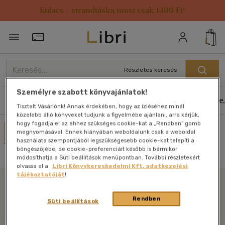
Kulacs / strandtáska most csak 1499 Ft!
Törzsvásárlói Kártya adatai
Részletes keresés
Személyre szabott könyvajánlatok!
Könyvek
E-könyvek
Hangoskönyvek
Antikvár
Zene,
Tisztelt Vásárlónk! Annak érdekében, hogy az ízléséhez minél
közelebb álló könyveket tudjunk a figyelmébe ajánlani, arra kérjük,
hogy fogadja el az ehhez szükséges cookie-kat a „Rendben” gomb
Művei
megnyomásával. Ennek hiányában weboldalunk csak a weboldal
használata szempontjából legszükségesebb cookie-kat telepíti a
Nincs találat
böngészőjébe, de cookie-preferenciáit később is bármikor
módosíthatja a Süti beállítások menüpontban. További részletekért
olvassa el a
Libri Könyvkereskedelmi Kft. adatkezelési
tájékoztatóját
!
Libri
Rendben
Süti beállítások
Legyen mindig képben az irodalommal!