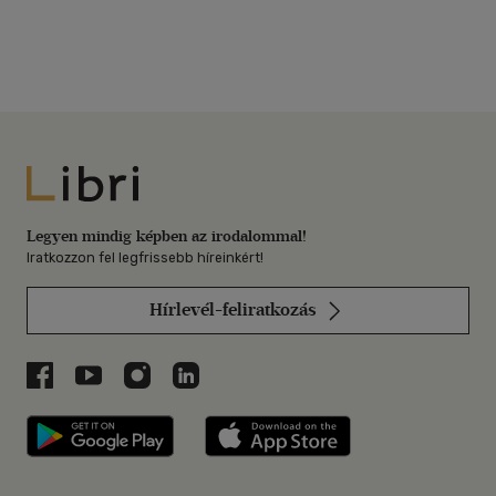
Libri
Legyen mindig képben az irodalommal!
Iratkozzon fel legfrissebb híreinkért!
Hírlevél-feliratkozás
Libri a Facebookon
Libri a Youtube-on
Libri az Instagramon
Libri a LinkedInen
Libri applikáció Szerezd meg: Google P
Libri applikáció 