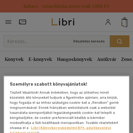
Kulacs / strandtáska most csak 1499 Ft!
Rendezés
Törzsvásárlói Kártya adatai
Rendezés
Kiadás éve szerint csökkenő
Részletes keresés
Kiadás éve szerint növekvő
Ár szerint csökkenő
Könyvek
E-könyvek
Hangoskönyvek
Antikvár
Zene,
Ár szerint növekvő
Tre Mccamley
Eladott darabszám szerint csökkenő
Személyre szabott könyvajánlatok!
Eladott darabszám szerint növekvő
Tisztelt Vásárlónk! Annak érdekében, hogy az ízléséhez minél
Cím szerint A-Z
közelebb álló könyveket tudjunk a figyelmébe ajánlani, arra kérjük,
Művei
hogy fogadja el az ehhez szükséges cookie-kat a „Rendben” gomb
Szerző szerint A-Z
megnyomásával. Ennek hiányában weboldalunk csak a weboldal
használata szempontjából legszükségesebb cookie-kat telepíti a
Szűrés
Rendezés
böngészőjébe, de cookie-preferenciáit később is bármikor
Megjelenítés
módosíthatja a Süti beállítások menüpontban. További részletekért
olvassa el a
Libri Könyvkereskedelmi Kft. adatkezelési
20 db / oldal
tájékoztatóját
!