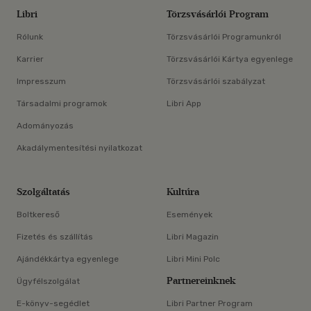
Libri
Törzsvásárlói Program
Rólunk
Törzsvásárlói Programunkról
Karrier
Törzsvásárlói Kártya egyenlege
Impresszum
Törzsvásárlói szabályzat
Társadalmi programok
Libri App
Adományozás
Akadálymentesítési nyilatkozat
Szolgáltatás
Kultúra
Boltkereső
Események
Fizetés és szállítás
Libri Magazin
Ajándékkártya egyenlege
Libri Mini Polc
Partnereinknek
Ügyfélszolgálat
E-könyv-segédlet
Libri Partner Program