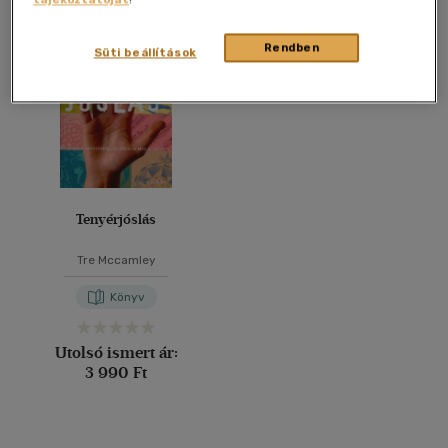
Összesen
1
db
40 db / oldal
Rendben
Süti beállítások
Alkalmaz
Tenyérjóslás
Tre Mccamley
Könyv
Utolsó ismert ár:
3 990 Ft