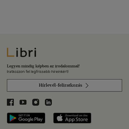
Libri
Legyen mindig képben az irodalommal!
Iratkozzon fel legfrissebb híreinkért!
Hírlevél-feliratkozás
Libri a Facebookon
Libri a Youtube-on
Libri az Instagramon
Libri a LinkedInen
Libri applikáció Szerezd meg: Google P
Libri applikáció 