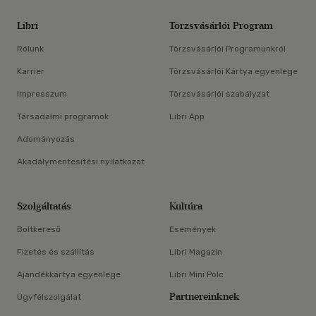
Libri
Törzsvásárlói Program
Rólunk
Törzsvásárlói Programunkról
Karrier
Törzsvásárlói Kártya egyenlege
Impresszum
Törzsvásárlói szabályzat
Társadalmi programok
Libri App
Adományozás
Akadálymentesítési nyilatkozat
Szolgáltatás
Kultúra
Boltkereső
Események
Fizetés és szállítás
Libri Magazin
Ajándékkártya egyenlege
Libri Mini Polc
Partnereinknek
Ügyfélszolgálat