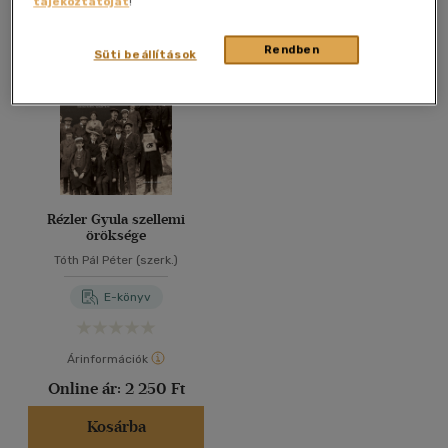
tájékoztatóját
!
Összesen
1
db
40 db / oldal
Rendben
Süti beállítások
Alkalmaz
Rézler Gyula szellemi
öröksége
Tóth Pál Péter (szerk.)
E-könyv
Árinformációk
Online ár:
2 250 Ft
Kosárba