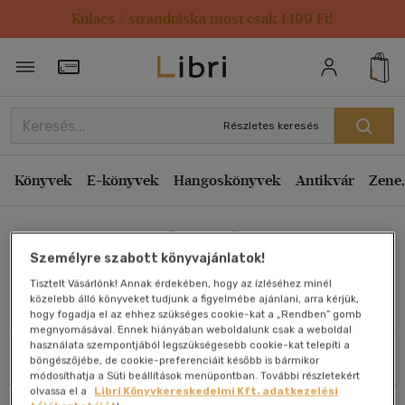
Kulacs / strandtáska most csak 1499 Ft!
Rendezés
Törzsvásárlói Kártya adatai
Rendezés
Kiadás éve szerint csökkenő
Részletes keresés
Kiadás éve szerint növekvő
Ár szerint csökkenő
Könyvek
E-könyvek
Hangoskönyvek
Antikvár
Zene,
Ár szerint növekvő
Tóth Pál Péter (szerk.)
Eladott darabszám szerint csökkenő
Személyre szabott könyvajánlatok!
Eladott darabszám szerint növekvő
Tisztelt Vásárlónk! Annak érdekében, hogy az ízléséhez minél
Cím szerint A-Z
közelebb álló könyveket tudjunk a figyelmébe ajánlani, arra kérjük,
Művei
hogy fogadja el az ehhez szükséges cookie-kat a „Rendben” gomb
Szerző szerint A-Z
megnyomásával. Ennek hiányában weboldalunk csak a weboldal
használata szempontjából legszükségesebb cookie-kat telepíti a
Szűrés
Rendezés
böngészőjébe, de cookie-preferenciáit később is bármikor
Megjelenítés
módosíthatja a Süti beállítások menüpontban. További részletekért
olvassa el a
Libri Könyvkereskedelmi Kft. adatkezelési
20 db / oldal