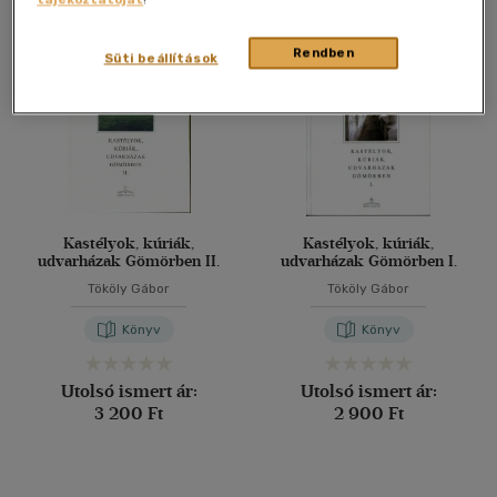
Összesen
2
db
40 db / oldal
Rendben
Süti beállítások
Alkalmaz
Kastélyok, kúriák,
Kastélyok, kúriák,
udvarházak Gömörben II.
udvarházak Gömörben I.
Tököly Gábor
Tököly Gábor
Könyv
Könyv
Utolsó ismert ár:
Utolsó ismert ár:
3 200 Ft
2 900 Ft