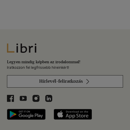
Libri
Legyen mindig képben az irodalommal!
Iratkozzon fel legfrissebb híreinkért!
Hírlevél-feliratkozás
Libri a Facebookon
Libri a Youtube-on
Libri az Instagramon
Libri a LinkedInen
Libri applikáció Szerezd meg: Google P
Libri applikáció 