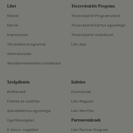
Libri
Törzsvásárlói Program
Rólunk
Törzsvásárlói Programunkról
Karrier
Törzsvásárlói Kártya egyenlege
Impresszum
Törzsvásárlói szabályzat
Társadalmi programok
Libri App
Adományozás
Akadálymentesítési nyilatkozat
Szolgáltatás
Kultúra
Boltkereső
Események
Fizetés és szállítás
Libri Magazin
Ajándékkártya egyenlege
Libri Mini Polc
Partnereinknek
Ügyfélszolgálat
E-könyv-segédlet
Libri Partner Program