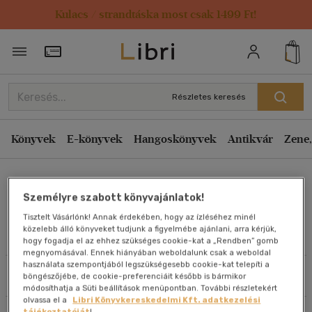
Kulacs / strandtáska most csak 1499 Ft!
Rendezés
Törzsvásárlói Kártya adatai
Rendezés
Kiadás éve szerint csökkenő
Részletes keresés
Kiadás éve szerint növekvő
Ár szerint csökkenő
Könyvek
E-könyvek
Hangoskönyvek
Antikvár
Zene,
Ár szerint növekvő
Tököly Gábor
Eladott darabszám szerint csökkenő
Személyre szabott könyvajánlatok!
Eladott darabszám szerint növekvő
Tisztelt Vásárlónk! Annak érdekében, hogy az ízléséhez minél
Cím szerint A-Z
közelebb álló könyveket tudjunk a figyelmébe ajánlani, arra kérjük,
Művei
hogy fogadja el az ehhez szükséges cookie-kat a „Rendben” gomb
Szerző szerint A-Z
megnyomásával. Ennek hiányában weboldalunk csak a weboldal
használata szempontjából legszükségesebb cookie-kat telepíti a
Szűrés
Rendezés
böngészőjébe, de cookie-preferenciáit később is bármikor
Megjelenítés
módosíthatja a Süti beállítások menüpontban. További részletekért
olvassa el a
Libri Könyvkereskedelmi Kft. adatkezelési
20 db / oldal
tájékoztatóját
!