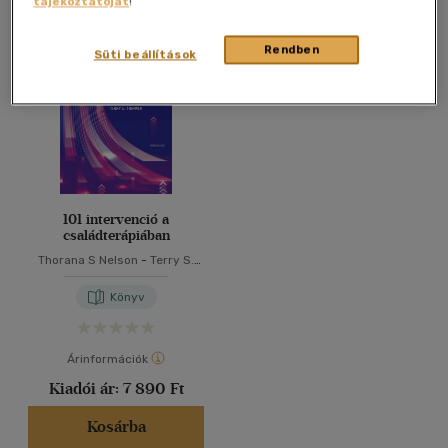
tájékoztatóját
!
Összesen
1
db
40 db / oldal
Rendben
Süti beállítások
Alkalmaz
101 intervenció a
családterápiában
Thorana S Nelson
-
Terry S.
Trepper
Könyv
Árinformációk
Kiadói ár:
7 890 Ft
Kosárba