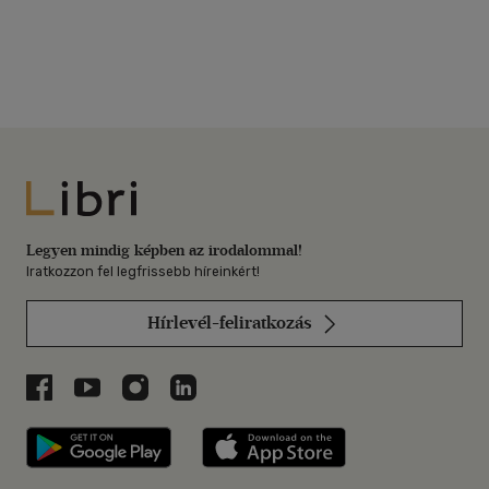
Libri
Legyen mindig képben az irodalommal!
Iratkozzon fel legfrissebb híreinkért!
Hírlevél-feliratkozás
Libri a Facebookon
Libri a Youtube-on
Libri az Instagramon
Libri a LinkedInen
Libri applikáció Szerezd meg: Google P
Libri applikáció 