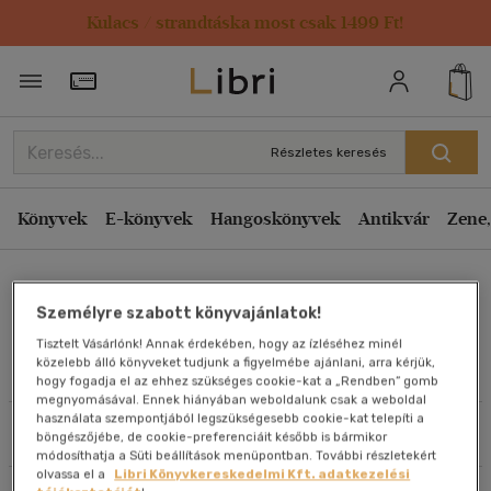
Kulacs / strandtáska most csak 1499 Ft!
Rendezés
Törzsvásárlói Kártya adatai
Rendezés
Kiadás éve szerint csökkenő
Részletes keresés
Kiadás éve szerint növekvő
Ár szerint csökkenő
Könyvek
E-könyvek
Hangoskönyvek
Antikvár
Zene,
Ár szerint növekvő
Thorana S Nelson
Eladott darabszám szerint csökkenő
Személyre szabott könyvajánlatok!
Eladott darabszám szerint növekvő
Tisztelt Vásárlónk! Annak érdekében, hogy az ízléséhez minél
Cím szerint A-Z
közelebb álló könyveket tudjunk a figyelmébe ajánlani, arra kérjük,
Művei
hogy fogadja el az ehhez szükséges cookie-kat a „Rendben” gomb
Szerző szerint A-Z
megnyomásával. Ennek hiányában weboldalunk csak a weboldal
használata szempontjából legszükségesebb cookie-kat telepíti a
Szűrés
Rendezés
böngészőjébe, de cookie-preferenciáit később is bármikor
Megjelenítés
módosíthatja a Süti beállítások menüpontban. További részletekért
olvassa el a
Libri Könyvkereskedelmi Kft. adatkezelési
20 db / oldal