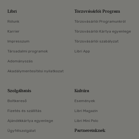
Libri
Törzsvásárlói Program
Rólunk
Törzsvásárlói Programunkról
Karrier
Törzsvásárlói Kártya egyenlege
Impresszum
Törzsvásárlói szabályzat
Társadalmi programok
Libri App
Adományozás
Akadálymentesítési nyilatkozat
Szolgáltatás
Kultúra
Boltkereső
Események
Fizetés és szállítás
Libri Magazin
Ajándékkártya egyenlege
Libri Mini Polc
Partnereinknek
Ügyfélszolgálat