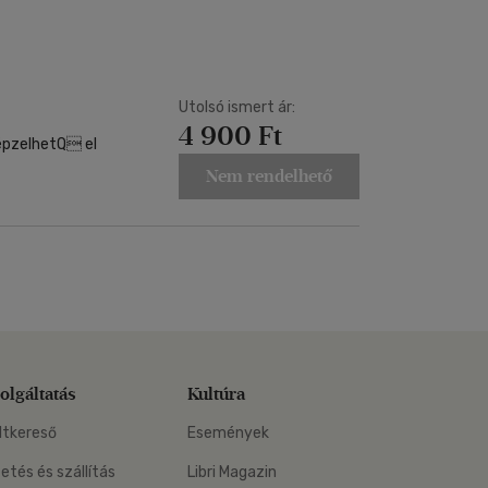
Kártya
Vallás, mitológia
m
Képeslap
és Természet
yv
Naptár
k
Utolsó ismert ár:
Papír, írószer
4 900 Ft
ok
épzelhetQ el
Nem rendelhető
olgáltatás
Kultúra
ltkereső
Események
zetés és szállítás
Libri Magazin