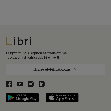
Libri
Legyen mindig képben az irodalommal!
Iratkozzon fel legfrissebb híreinkért!
Hírlevél-feliratkozás
Libri a Facebookon
Libri a Youtube-on
Libri az Instagramon
Libri a LinkedInen
Libri applikáció Szerezd meg: Google P
Libri applikáció 