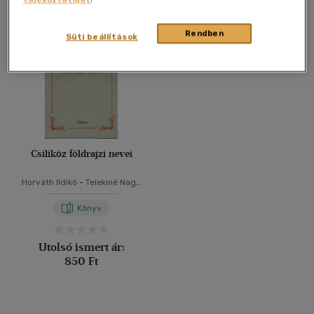
Összesen
1
db
40 db / oldal
Rendben
Süti beállítások
Alkalmaz
Csiliköz földrajzi nevei
Horváth Ildikó
-
Telekiné Nagy
Ilona
Könyv
Utolsó ismert ár:
850 Ft