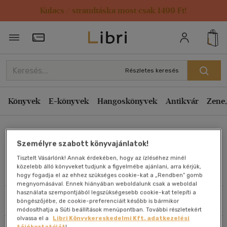
Kulacs / strandtáska most csak 1499 Ft!
Rendezés
Törzsvásárlói Kártya adatai
Rendezés
Kiadás éve szerint csökkenő
Részletes keresés
Kiadás éve szerint növekvő
Ár szerint csökkenő
Könyvek
E-könyvek
Hangoskönyvek
Antikvár
Zene,
Ár szerint növekvő
Telekiné Nagy Ilona
Eladott darabszám szerint csökkenő
Személyre szabott könyvajánlatok!
Eladott darabszám szerint növekvő
Tisztelt Vásárlónk! Annak érdekében, hogy az ízléséhez minél
Cím szerint A-Z
közelebb álló könyveket tudjunk a figyelmébe ajánlani, arra kérjük,
Művei
hogy fogadja el az ehhez szükséges cookie-kat a „Rendben” gomb
Szerző szerint A-Z
megnyomásával. Ennek hiányában weboldalunk csak a weboldal
használata szempontjából legszükségesebb cookie-kat telepíti a
Szűrés
Rendezés
böngészőjébe, de cookie-preferenciáit később is bármikor
Megjelenítés
módosíthatja a Süti beállítások menüpontban. További részletekért
olvassa el a
Libri Könyvkereskedelmi Kft. adatkezelési
20 db / oldal
tájékoztatóját
!