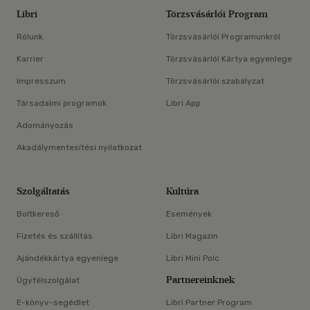
Libri
Törzsvásárlói Program
Rólunk
Törzsvásárlói Programunkról
Karrier
Törzsvásárlói Kártya egyenlege
Impresszum
Törzsvásárlói szabályzat
Társadalmi programok
Libri App
Adományozás
Akadálymentesítési nyilatkozat
Szolgáltatás
Kultúra
Boltkereső
Események
Fizetés és szállítás
Libri Magazin
Ajándékkártya egyenlege
Libri Mini Polc
Partnereinknek
Ügyfélszolgálat
E-könyv-segédlet
Libri Partner Program