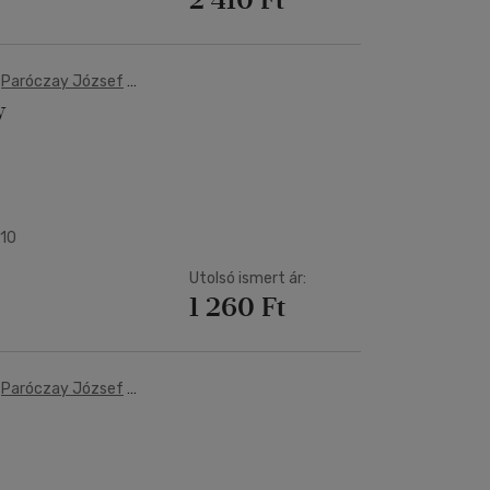
-
Paróczay József
-
y
010
Utolsó ismert ár:
1 260 Ft
-
Paróczay József
-