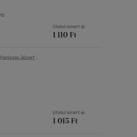
010
Utolsó ismert ár:
1 110 Ft
-
Paróczay József
-
Utolsó ismert ár:
1 015 Ft