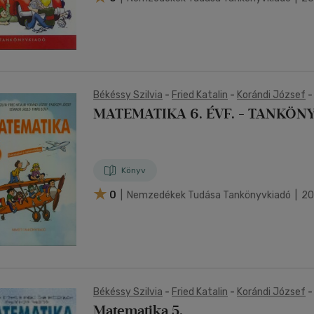
Békéssy Szilvia
-
Fried Katalin
-
Korándi József
Számadó László
-
Tamás Beáta
MATEMATIKA 6. ÉVF. - TANKÖN
Könyv
0
| Nemzedékek Tudása Tankönyvkiadó | 2
Békéssy Szilvia
-
Fried Katalin
-
Korándi József
Számadó László
-
Tamás Beáta
Matematika 5.