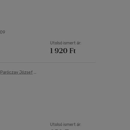
009
Utolsó ismert ár:
1 920 Ft
-
Paróczay József
-
Utolsó ismert ár: