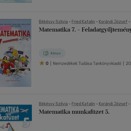
Békéssy Szilvia
-
Fried Katalin
-
Korándi József
Számadó László
-
Tamás Beáta
Matematika 7. - Feladatgyűjtemén
Könyv
0
| Nemzedékek Tudása Tankönyvkiadó | 2
Békéssy Szilvia
-
Fried Katalin
-
Korándi József
Számadó László
-
Tamás Beáta
Matematika munkafüzet 5.