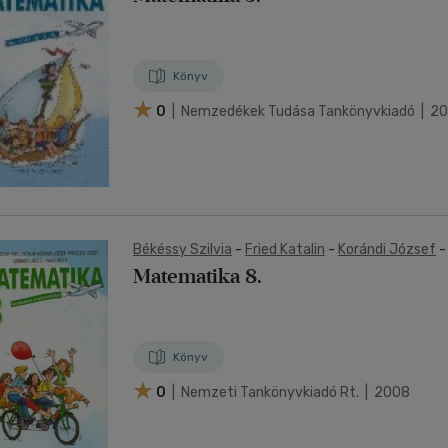
Könyv
0
| Nemzedékek Tudása Tankönyvkiadó | 2
Békéssy Szilvia
-
Fried Katalin
-
Korándi József
Számadó László
-
Tamás Beáta
Matematika 8.
Könyv
0
| Nemzeti Tankönyvkiadó Rt. | 2008