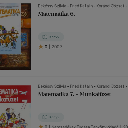
Békéssy Szilvia
-
Fried Katalin
-
Korándi József
Számadó László
-
Tamás Beáta
Matematika 6.
Könyv
0
| 2009
Békéssy Szilvia
-
Fried Katalin
-
Korándi József
Számadó László
-
Tamás Beáta
Matematika 7. - Munkafüzet
Könyv
0
| Nemzedékek Tudása Tankönyvkiadó | 2