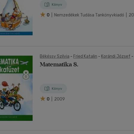
Könyv
0
| Nemzedékek Tudása Tankönyvkiadó | 2
Békéssy Szilvia
-
Fried Katalin
-
Korándi József
Számadó László
-
Tamás Beáta
Matematika 8.
Könyv
0
| 2009