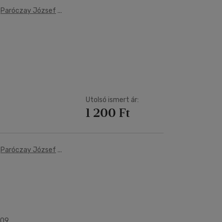
-
Paróczay József
-
Utolsó ismert ár:
1 200 Ft
-
Paróczay József
-
009