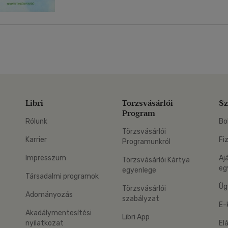
Libri
Törzsvásárlói
Sz
Program
Rólunk
Bo
Törzsvásárlói
Karrier
Fi
Programunkról
Impresszum
Aj
Törzsvásárlói Kártya
eg
egyenlege
Társadalmi programok
Üg
Törzsvásárlói
Adományozás
szabályzat
E-
Akadálymentesítési
Libri App
nyilatkozat
El