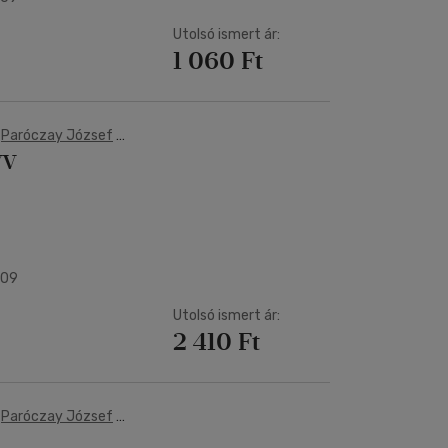
Utolsó ismert ár:
1 060 Ft
-
Paróczay József
-
YV
009
Utolsó ismert ár:
2 410 Ft
-
Paróczay József
-