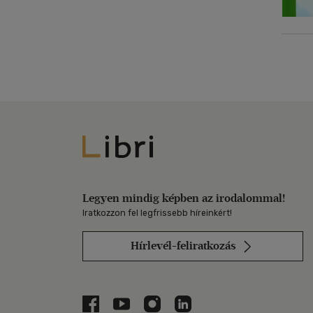
Libri
Legyen mindig képben az irodalommal!
Iratkozzon fel legfrissebb híreinkért!
Hírlevél-feliratkozás
Libri a Facebookon
Libri a Youtube-on
Libri az Instagramon
Libri a LinkedInen