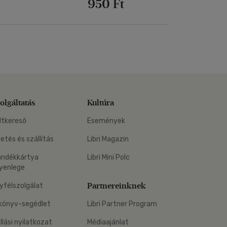
950 Ft
olgáltatás
Kultúra
ltkereső
Események
zetés és szállítás
Libri Magazin
ándékkártya
Libri Mini Polc
yenlege
Partnereinknek
yfélszolgálat
könyv-segédlet
Libri Partner Program
állási nyilatkozat
Médiaajánlat