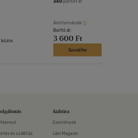
Kártya
360
pontot ér
m
Képeslap
és Természet
yv
Naptár
Árinformációk
k
Borító ár:
Papír, írószer
3 600 Ft
ok
 közös
Kosárba
olgáltatás
Kultúra
ltkereső
Események
zetés és szállítás
Libri Magazin