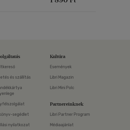
olgáltatás
Kultúra
ltkereső
Események
zetés és szállítás
Libri Magazin
ándékkártya
Libri Mini Polc
yenlege
Partnereinknek
yfélszolgálat
könyv-segédlet
Libri Partner Program
állási nyilatkozat
Médiaajánlat