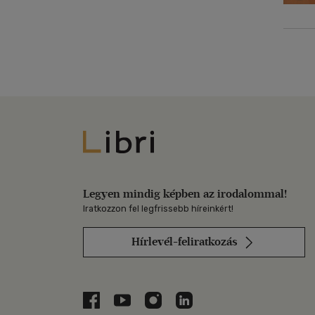
Libri
Legyen mindig képben az irodalommal!
Iratkozzon fel legfrissebb híreinkért!
Hírlevél-feliratkozás
Libri a Facebookon
Libri a Youtube-on
Libri az Instagramon
Libri a LinkedInen