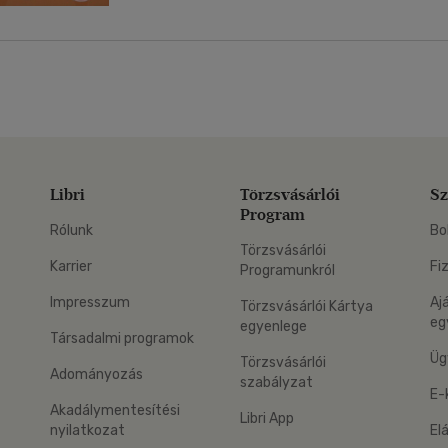
Libri
Törzsvásárlói
Sz
Program
Rólunk
Bo
Törzsvásárlói
Karrier
Fi
Programunkról
Impresszum
Aj
Törzsvásárlói Kártya
eg
egyenlege
Társadalmi programok
Üg
Törzsvásárlói
Adományozás
szabályzat
E-
Akadálymentesítési
Libri App
nyilatkozat
El