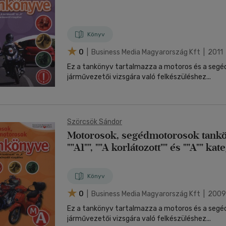
nyelvű
Egyéb áru,
jaink, bulvár, politika
jaink, bulvár, politika
Sport, természetjárás
Ismeretterjesztő
Nyelvkönyv, szótár, idegen nyelvű
Hangzóanyag
Történelem
Szatíra
Térkép
Térkép
Történele
szolgáltatás
Pénz, gazdaság, üzleti élet
lvkönyv, szótár, idegen nyelvű
tár
Számítástechnika, internet
Játékfilm
Pénz, gazdaság, üzleti élet
Papír, írószer
Tudomány és Természet
Színház
Történelem
Naptár
Tudomány 
E-hangoskön
Sport, természetjárás
Könyv
Kaland
Természetfilm
Kártya
Utazás
Társasjátéko
0
| Business Media Magyarország Kft | 2011
Kötelező
Thriller,Pszicho-
Kreatív játék
olvasmányok-
thriller
Ez a tankönyv tartalmazza a motoros és a seg
filmfeld.
járművezetői vizsgára való felkészüléshez...
Történelmi
Krimi
Tv-sorozatok
Misztikus
Szörcsök Sándor
Motorosok, segédmotorosok tankön
""A1"", ""A korlátozott"" és ""A"" kat
járművezetői vizsgákhoz
Könyv
0
| Business Media Magyarország Kft | 2009
Ez a tankönyv tartalmazza a motoros és a seg
járművezetői vizsgára való felkészüléshez...