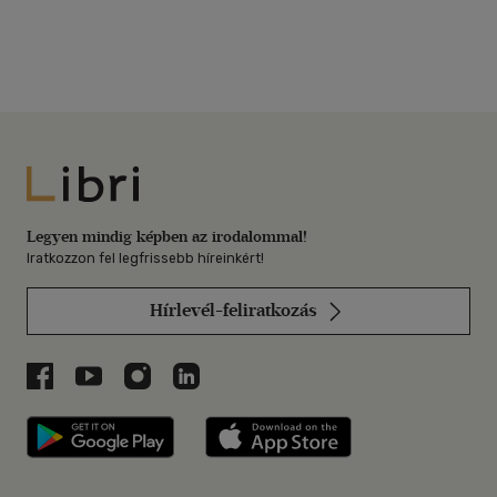
Libri
Legyen mindig képben az irodalommal!
Iratkozzon fel legfrissebb híreinkért!
Hírlevél-feliratkozás
Libri a Facebookon
Libri a Youtube-on
Libri az Instagramon
Libri a LinkedInen
Libri applikáció Szerezd meg: Google P
Libri applikáció 