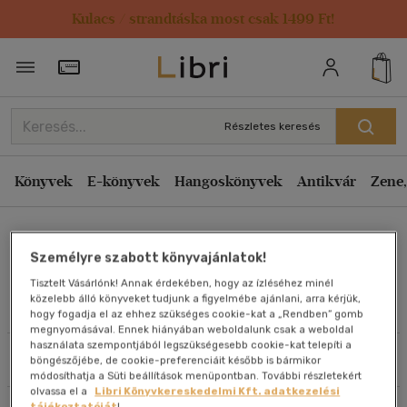
Kulacs / strandtáska most csak 1499 Ft!
Rendezés
Törzsvásárlói Kártya adatai
Rendezés
Kiadás éve szerint csökkenő
Részletes keresés
Kiadás éve szerint növekvő
Ár szerint csökkenő
Könyvek
E-könyvek
Hangoskönyvek
Antikvár
Zene,
Ár szerint növekvő
Szöllősy Judit
Eladott darabszám szerint csökkenő
Személyre szabott könyvajánlatok!
Eladott darabszám szerint növekvő
Tisztelt Vásárlónk! Annak érdekében, hogy az ízléséhez minél
Cím szerint A-Z
közelebb álló könyveket tudjunk a figyelmébe ajánlani, arra kérjük,
Művei
hogy fogadja el az ehhez szükséges cookie-kat a „Rendben” gomb
Szerző szerint A-Z
megnyomásával. Ennek hiányában weboldalunk csak a weboldal
használata szempontjából legszükségesebb cookie-kat telepíti a
Szűrés
Rendezés
böngészőjébe, de cookie-preferenciáit később is bármikor
Megjelenítés
módosíthatja a Süti beállítások menüpontban. További részletekért
olvassa el a
Libri Könyvkereskedelmi Kft. adatkezelési
20 db / oldal
tájékoztatóját
!