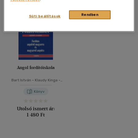
Összesen
1
db
40 db / oldal
Rendben
Süti beállítások
Alkalmaz
Angol fordítóiskola
Bart István
-
Klaudy Kinga
-
Szöllősy Judit
Könyv
Utolsó ismert ár:
1 480 Ft