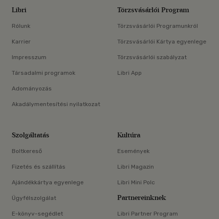
Libri
Törzsvásárlói Program
Rólunk
Törzsvásárlói Programunkról
Karrier
Törzsvásárlói Kártya egyenlege
Impresszum
Törzsvásárlói szabályzat
Társadalmi programok
Libri App
Adományozás
Akadálymentesítési nyilatkozat
Szolgáltatás
Kultúra
Boltkereső
Események
Fizetés és szállítás
Libri Magazin
Ajándékkártya egyenlege
Libri Mini Polc
Partnereinknek
Ügyfélszolgálat
E-könyv-segédlet
Libri Partner Program