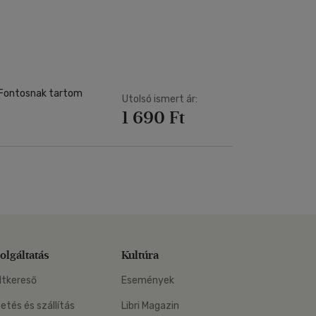
Kártya
Vallás, mitológia
m
Képeslap
és Természet
yv
Naptár
k
Papír, írószer
ok
! Fontosnak tartom
Utolsó ismert ár:
1 690 Ft
olgáltatás
Kultúra
ltkereső
Események
zetés és szállítás
Libri Magazin