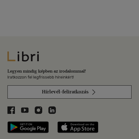
Libri
Legyen mindig képben az irodalommal!
Iratkozzon fel legfrissebb híreinkért!
Hírlevél-feliratkozás
Libri a Facebookon
Libri a Youtube-on
Libri az Instagramon
Libri a LinkedInen
Libri applikáció Szerezd meg: Google P
Libri applikáció 