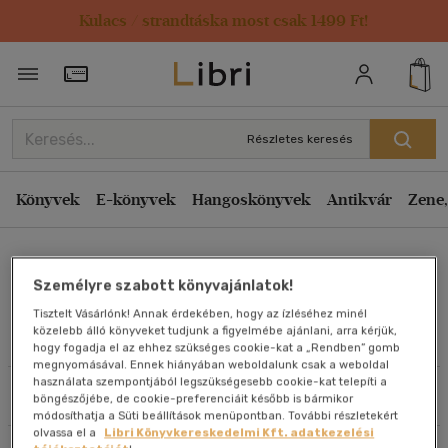
Kulacs / strandtáska most csak 1499 Ft!
Rendezés
Törzsvásárlói Kártya adatai
Rendezés
Kiadás éve szerint csökkenő
Részletes keresés
Kiadás éve szerint növekvő
Ár szerint csökkenő
Könyvek
E-könyvek
Hangoskönyvek
Antikvár
Zene,
Ár szerint növekvő
Szikora János
Eladott darabszám szerint csökkenő
Személyre szabott könyvajánlatok!
Eladott darabszám szerint növekvő
Tisztelt Vásárlónk! Annak érdekében, hogy az ízléséhez minél
Cím szerint A-Z
közelebb álló könyveket tudjunk a figyelmébe ajánlani, arra kérjük,
Művei
hogy fogadja el az ehhez szükséges cookie-kat a „Rendben” gomb
Szerző szerint A-Z
megnyomásával. Ennek hiányában weboldalunk csak a weboldal
használata szempontjából legszükségesebb cookie-kat telepíti a
Szűrés
Rendezés
böngészőjébe, de cookie-preferenciáit később is bármikor
Megjelenítés
módosíthatja a Süti beállítások menüpontban. További részletekért
olvassa el a
Libri Könyvkereskedelmi Kft. adatkezelési
20 db / oldal