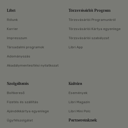
Libri
Törzsvásárlói Program
Rólunk
Törzsvásárlói Programunkról
Karrier
Törzsvásárlói Kártya egyenlege
Impresszum
Törzsvásárlói szabályzat
Társadalmi programok
Libri App
Adományozás
Akadálymentesítési nyilatkozat
Szolgáltatás
Kultúra
Boltkereső
Események
Fizetés és szállítás
Libri Magazin
Ajándékkártya egyenlege
Libri Mini Polc
Partnereinknek
Ügyfélszolgálat