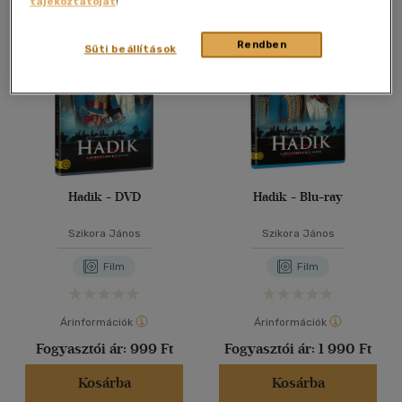
tájékoztatóját
!
Összesen
2
db
40 db / oldal
Rendben
Süti beállítások
Alkalmaz
Hadik - DVD
Hadik - Blu-ray
Szikora János
Szikora János
Film
Film
Árinformációk
Árinformációk
Fogyasztói ár:
999 Ft
Fogyasztói ár:
1 990 Ft
Kosárba
Kosárba