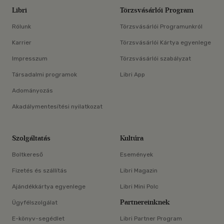
Libri
Törzsvásárlói Program
Rólunk
Törzsvásárlói Programunkról
Karrier
Törzsvásárlói Kártya egyenlege
Impresszum
Törzsvásárlói szabályzat
Társadalmi programok
Libri App
Adományozás
Akadálymentesítési nyilatkozat
Szolgáltatás
Kultúra
Boltkereső
Események
Fizetés és szállítás
Libri Magazin
Ajándékkártya egyenlege
Libri Mini Polc
Partnereinknek
Ügyfélszolgálat
E-könyv-segédlet
Libri Partner Program