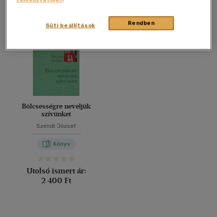
Összesen
1
db
40 db / oldal
Rendben
Süti beállítások
Alkalmaz
Bölcsességre neveljük
szívünket
Szendi József
Könyv
Utolsó ismert ár:
2 400 Ft