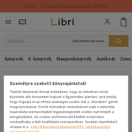
Kulacs / strandtáska most csak 1499 Ft!
Rendezés
Törzsvásárlói Kártya adatai
Rendezés
Kiadás éve szerint csökkenő
Részletes keresés
Kiadás éve szerint növekvő
Ár szerint csökkenő
Könyvek
E-könyvek
Hangoskönyvek
Antikvár
Zene,
Ár szerint növekvő
Szendi József
Eladott darabszám szerint csökkenő
Személyre szabott könyvajánlatok!
Eladott darabszám szerint növekvő
Tisztelt Vásárlónk! Annak érdekében, hogy az ízléséhez minél
Cím szerint A-Z
közelebb álló könyveket tudjunk a figyelmébe ajánlani, arra kérjük,
Művei
hogy fogadja el az ehhez szükséges cookie-kat a „Rendben” gomb
Szerző szerint A-Z
megnyomásával. Ennek hiányában weboldalunk csak a weboldal
használata szempontjából legszükségesebb cookie-kat telepíti a
Szűrés
Rendezés
böngészőjébe, de cookie-preferenciáit később is bármikor
Megjelenítés
módosíthatja a Süti beállítások menüpontban. További részletekért
olvassa el a
Libri Könyvkereskedelmi Kft. adatkezelési
20 db / oldal
tájékoztatóját
!