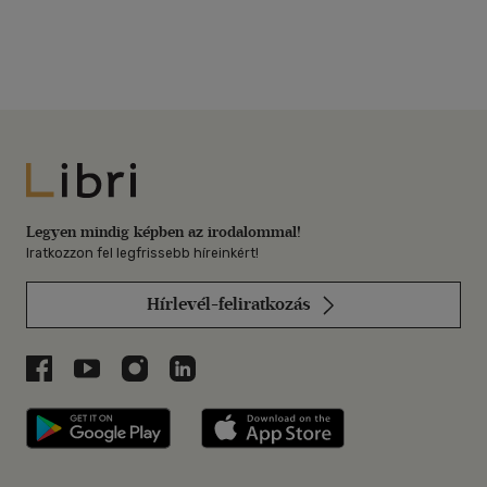
Libri
Legyen mindig képben az irodalommal!
Iratkozzon fel legfrissebb híreinkért!
Hírlevél-feliratkozás
Libri a Facebookon
Libri a Youtube-on
Libri az Instagramon
Libri a LinkedInen
Libri applikáció Szerezd meg: Google P
Libri applikáció 