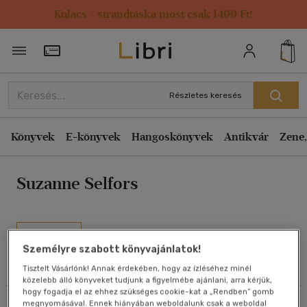
Kulacs / strandtáska most csak 1499 Ft!
Rendezés
Törzsvásárlói Kártya adatai
Rendezés
Kiadás éve szerint csökkenő
Részletes keresés
Kiadás éve szerint növekvő
Ár szerint csökkenő
Könyvek
E-könyvek
Hangoskönyvek
Antikvár
Zene,
Ár szerint növekvő
Suzanne Selfors
Eladott darabszám szerint csökkenő
Eladott darabszám szerint növekvő
Cím szerint A-Z
Művei
Szerző szerint A-Z
Személyre szabott könyvajánlatok!
Tisztelt Vásárlónk! Annak érdekében, hogy az ízléséhez minél
Olvasói vélemények
közelebb álló könyveket tudjunk a figyelmébe ajánlani, arra kérjük,
Megjelenítés
hogy fogadja el az ehhez szükséges cookie-kat a „Rendben” gomb
megnyomásával. Ennek hiányában weboldalunk csak a weboldal
Szűrés
Rendezés
20 db / oldal