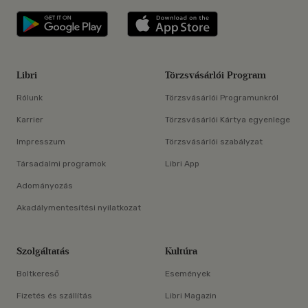
Libri applikáció Szerezd meg: Google P
Libri applikáció 
Libri
Törzsvásárlói Program
Rólunk
Törzsvásárlói Programunkról
Karrier
Törzsvásárlói Kártya egyenlege
Impresszum
Törzsvásárlói szabályzat
Társadalmi programok
Libri App
Adományozás
Akadálymentesítési nyilatkozat
Szolgáltatás
Kultúra
Boltkereső
Események
Fizetés és szállítás
Libri Magazin