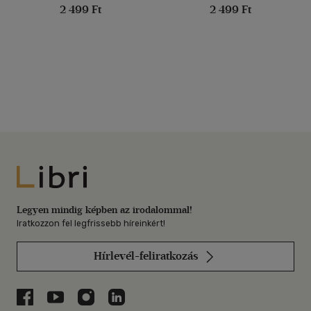
2 499 Ft
2 499 Ft
Libri
Legyen mindig képben az irodalommal!
Iratkozzon fel legfrissebb híreinkért!
Hírlevél-feliratkozás
Libri a Facebookon
Libri a Youtube-on
Libri az Instagramon
Libri a LinkedInen