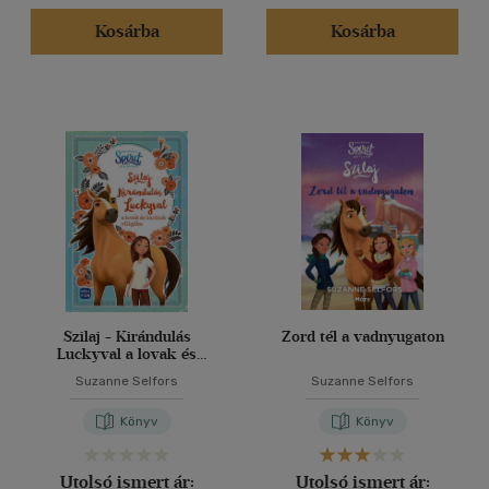
Kosárba
Kosárba
Szilaj - Kirándulás
Zord tél a vadnyugaton
Luckyval a lovak és
barátok világába
Suzanne Selfors
Suzanne Selfors
Könyv
Könyv
Utolsó ismert ár:
Utolsó ismert ár: