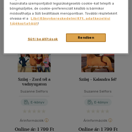
használata szempontjából legszükségesebb cookie-kat telepíti a
böngészőjébe, de cookie-preferenciáit később is bármikor
40 db / oldal
módosíthatja a Süti beállítások menüpontban. További részletekért
Összesen
4
db
olvassa el a
Libri Könyvkereskedelmi Kft. adatkezelési
tájékoztatóját
!
Alkalmaz
Rendben
Süti beállítások
Szilaj - Zord tél a
Szilaj - Kalandra fel!
vadnyugaton
Suzanne Selfors
Suzanne Selfors
E-könyv
E-könyv
Árinformációk
Árinformációk
Online ár:
1 799 Ft
Online ár:
1 799 Ft