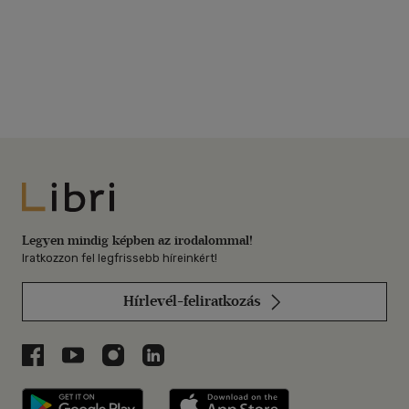
Libri
Legyen mindig képben az irodalommal!
Iratkozzon fel legfrissebb híreinkért!
Hírlevél-feliratkozás
Libri a Facebookon
Libri a Youtube-on
Libri az Instagramon
Libri a LinkedInen
Libri applikáció Szerezd meg: Google P
Libri applikáció 