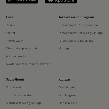
Libri
Törzsvásárlói Program
Rólunk
Törzsvásárlói Programunkról
Karrier
Törzsvásárlói Kártya egyenlege
Impresszum
Törzsvásárlói szabályzat
Társadalmi programok
Libri App
Adományozás
Akadálymentesítési nyilatkozat
Szolgáltatás
Kultúra
Boltkereső
Események
Fizetés és szállítás
Libri Magazin
Ajándékkártya egyenlege
Libri Mini Polc