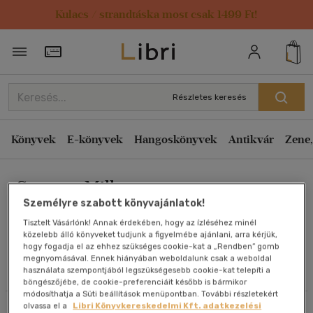
Kulacs / strandtáska most csak 1499 Ft!
Rendezés
Törzsvásárlói Kártya adatai
Rendezés
Kiadás éve szerint csökkenő
Részletes keresés
Kiadás éve szerint növekvő
Ár szerint csökkenő
Könyvek
E-könyvek
Hangoskönyvek
Antikvár
Zene,
Ár szerint növekvő
Susanna Mills
Eladott darabszám szerint csökkenő
Személyre szabott könyvajánlatok!
Eladott darabszám szerint növekvő
Tisztelt Vásárlónk! Annak érdekében, hogy az ízléséhez minél
Cím szerint A-Z
közelebb álló könyveket tudjunk a figyelmébe ajánlani, arra kérjük,
Művei
hogy fogadja el az ehhez szükséges cookie-kat a „Rendben” gomb
Szerző szerint A-Z
megnyomásával. Ennek hiányában weboldalunk csak a weboldal
használata szempontjából legszükségesebb cookie-kat telepíti a
Olvasói vélemények
böngészőjébe, de cookie-preferenciáit később is bármikor
Megjelenítés
módosíthatja a Süti beállítások menüpontban. További részletekért
olvassa el a
Libri Könyvkereskedelmi Kft. adatkezelési
Szűrés
Rendezés
20 db / oldal