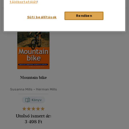
tájékoztatóját
!
40 db / oldal
Összesen
1
db
Rendben
Süti beállítások
Alkalmaz
Mountain bike
Susanna Mills
-
Herman Mills
Könyv
Utolsó ismert ár:
3 498 Ft