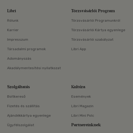
Libri
Törzsvásárlói Program
Rólunk
Törzsvásárlói Programunkról
Karrier
Törzsvásárlói Kártya egyenlege
Impresszum
Törzsvásárlói szabályzat
Társadalmi programok
Libri App
Adományozás
Akadálymentesítési nyilatkozat
Szolgáltatás
Kultúra
Boltkereső
Események
Fizetés és szállítás
Libri Magazin
Ajándékkártya egyenlege
Libri Mini Polc
Partnereinknek
Ügyfélszolgálat