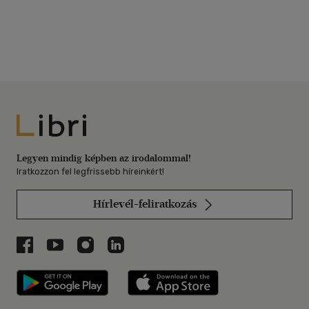
Libri
Legyen mindig képben az irodalommal!
Iratkozzon fel legfrissebb híreinkért!
Hírlevél-feliratkozás
Libri a Facebookon
Libri a Youtube-on
Libri az Instagramon
Libri a LinkedInen
Libri applikáció Szerezd meg: Google P
Libri applikáció 