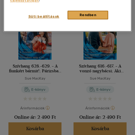
tájékoztatóját
!
Összesen
2
db
40 db / oldal
Rendben
Süti beállítások
Alkalmaz
Szívhang 628.-629. - A
Szívhang 616.-617. - A
fiunkért bármit!; Párizsban
vonzó nagybácsi; Aki
szép a tél...
egyszer megégette magát...
Sue MacKay
Sue MacKay
E-könyv
E-könyv
Árinformációk
Árinformációk
Online ár:
2 490 Ft
Online ár:
2 490 Ft
Kosárba
Kosárba