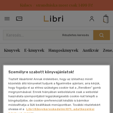
Kulacs / strandtáska most csak 1499 Ft!
Rendezés
Törzsvásárlói Kártya adatai
Rendezés
Kiadás éve szerint csökkenő
Részletes keresés
Kiadás éve szerint növekvő
Ár szerint csökkenő
Könyvek
E-könyvek
Hangoskönyvek
Antikvár
Zene,
Ár szerint növekvő
Sue MacKay
Eladott darabszám szerint csökkenő
Személyre szabott könyvajánlatok!
Eladott darabszám szerint növekvő
Tisztelt Vásárlónk! Annak érdekében, hogy az ízléséhez minél
Cím szerint A-Z
közelebb álló könyveket tudjunk a figyelmébe ajánlani, arra kérjük,
Művei
hogy fogadja el az ehhez szükséges cookie-kat a „Rendben” gomb
Szerző szerint A-Z
megnyomásával. Ennek hiányában weboldalunk csak a weboldal
használata szempontjából legszükségesebb cookie-kat telepíti a
Szűrés
Rendezés
böngészőjébe, de cookie-preferenciáit később is bármikor
Megjelenítés
módosíthatja a Süti beállítások menüpontban. További részletekért
olvassa el a
Libri Könyvkereskedelmi Kft. adatkezelési
20 db / oldal