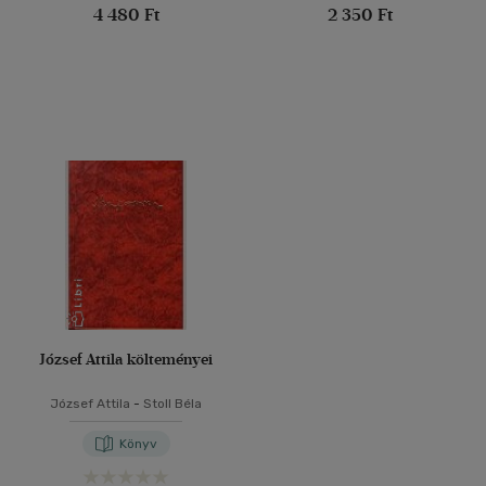
4 480 Ft
2 350 Ft
József Attila költeményei
József Attila
-
Stoll Béla
Könyv