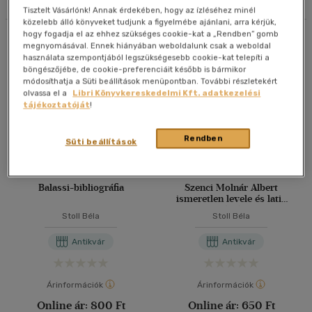
Tisztelt Vásárlónk! Annak érdekében, hogy az ízléséhez minél
40 db / oldal
közelebb álló könyveket tudjunk a figyelmébe ajánlani, arra kérjük,
hogy fogadja el az ehhez szükséges cookie-kat a „Rendben” gomb
Összesen
5
db
megnyomásával. Ennek hiányában weboldalunk csak a weboldal
használata szempontjából legszükségesebb cookie-kat telepíti a
böngészőjébe, de cookie-preferenciáit később is bármikor
Alkalmaz
módosíthatja a Süti beállítások menüpontban. További részletekért
olvassa el a
Libri Könyvkereskedelmi Kft. adatkezelési
tájékoztatóját
!
Rendben
Süti beállítások
Balassi-bibliográfia
Szenci Molnár Albert
ismeretlen levele és latin
elégiája
Stoll Béla
Stoll Béla
Antikvár
Antikvár
Árinformációk
Árinformációk
Online ár:
800 Ft
Online ár:
650 Ft