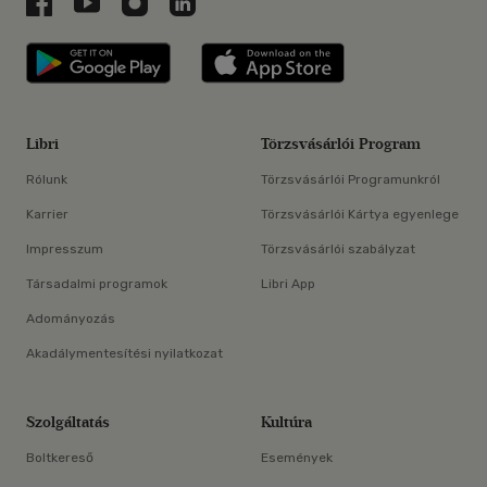
Libri a Facebookon
Libri a Youtube-on
Libri az Instagramon
Libri a LinkedInen
Libri applikáció Szerezd meg: Google P
Libri applikáció 
Libri
Törzsvásárlói Program
Rólunk
Törzsvásárlói Programunkról
Karrier
Törzsvásárlói Kártya egyenlege
Impresszum
Törzsvásárlói szabályzat
Társadalmi programok
Libri App
Adományozás
Akadálymentesítési nyilatkozat
Szolgáltatás
Kultúra
Boltkereső
Események