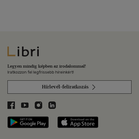
Libri
Legyen mindig képben az irodalommal!
Iratkozzon fel legfrissebb híreinkért!
Hírlevél-feliratkozás
Libri a Facebookon
Libri a Youtube-on
Libri az Instagramon
Libri a LinkedInen
Libri applikáció Szerezd meg: Google P
Libri applikáció 