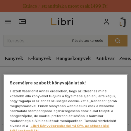
Kulacs / strandtáska most csak 1499 Ft!
Rendezés
Törzsvásárlói Kártya adatai
Rendezés
Kiadás éve szerint csökkenő
Részletes keresés
Kiadás éve szerint növekvő
Ár szerint csökkenő
Könyvek
E-könyvek
Hangoskönyvek
Antikvár
Zene,
Ár szerint növekvő
Stephen Lundin
Eladott darabszám szerint csökkenő
Személyre szabott könyvajánlatok!
Eladott darabszám szerint növekvő
Tisztelt Vásárlónk! Annak érdekében, hogy az ízléséhez minél
Cím szerint A-Z
közelebb álló könyveket tudjunk a figyelmébe ajánlani, arra kérjük,
Művei
hogy fogadja el az ehhez szükséges cookie-kat a „Rendben” gomb
Szerző szerint A-Z
megnyomásával. Ennek hiányában weboldalunk csak a weboldal
használata szempontjából legszükségesebb cookie-kat telepíti a
Szűrés
Rendezés
böngészőjébe, de cookie-preferenciáit később is bármikor
Megjelenítés
módosíthatja a Süti beállítások menüpontban. További részletekért
olvassa el a
Libri Könyvkereskedelmi Kft. adatkezelési
20 db / oldal
tájékoztatóját
!