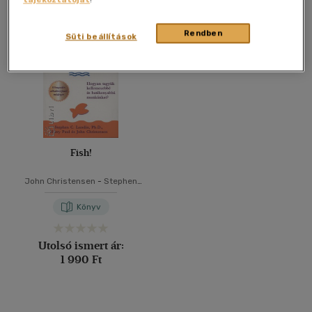
Összesen
1
db
40 db / oldal
Rendben
Süti beállítások
Alkalmaz
Fish!
John Christensen
-
Stephen
Lundin
-
Harry Paul
Könyv
Utolsó ismert ár:
1 990 Ft