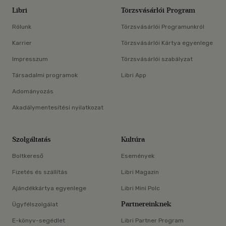
Libri
Törzsvásárlói Program
Rólunk
Törzsvásárlói Programunkról
Karrier
Törzsvásárlói Kártya egyenlege
Impresszum
Törzsvásárlói szabályzat
Társadalmi programok
Libri App
Adományozás
Akadálymentesítési nyilatkozat
Szolgáltatás
Kultúra
Boltkereső
Események
Fizetés és szállítás
Libri Magazin
Ajándékkártya egyenlege
Libri Mini Polc
Partnereinknek
Ügyfélszolgálat
E-könyv-segédlet
Libri Partner Program