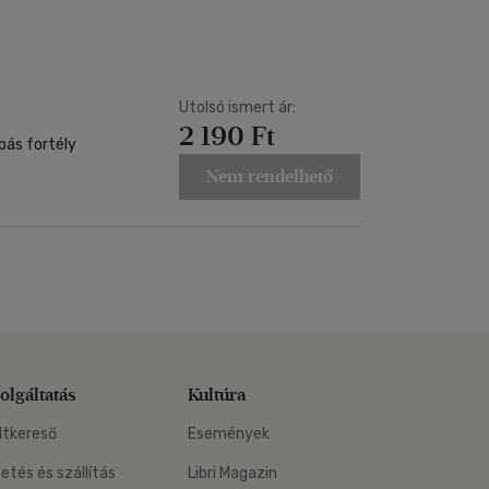
Kártya
Vallás, mitológia
m
Képeslap
és Természet
yv
Naptár
k
Utolsó ismert ár:
Papír, írószer
2 190 Ft
ok
pás fortély
Nem rendelhető
olgáltatás
Kultúra
ltkereső
Események
zetés és szállítás
Libri Magazin