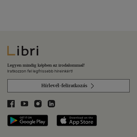
Libri
Legyen mindig képben az irodalommal!
Iratkozzon fel legfrissebb híreinkért!
Hírlevél-feliratkozás
Libri a Facebookon
Libri a Youtube-on
Libri az Instagramon
Libri a LinkedInen
Libri applikáció Szerezd meg: Google P
Libri applikáció 