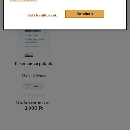
Összesen
1
db
40 db / oldal
Rendben
Süti beállítások
Alkalmaz
Poszthumán poklok
Stefano Donno
Könyv
Utolsó ismert ár:
2 990 Ft