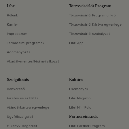
Libri
Törzsvásárlói Program
Rólunk
Törzsvásárlói Programunkról
Karrier
Törzsvásárlói Kártya egyenlege
Impresszum
Törzsvásárlói szabályzat
Társadalmi programok
Libri App
Adományozás
Akadálymentesítési nyilatkozat
Szolgáltatás
Kultúra
Boltkereső
Események
Fizetés és szállítás
Libri Magazin
Ajándékkártya egyenlege
Libri Mini Polc
Partnereinknek
Ügyfélszolgálat
E-könyv-segédlet
Libri Partner Program