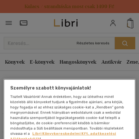
Kulacs / strandtáska most csak 1499 Ft!
Rendezés
Törzsvásárlói Kártya adatai
Rendezés
Kiadás éve szerint csökkenő
Részletes keresés
Kiadás éve szerint növekvő
Ár szerint csökkenő
Könyvek
E-könyvek
Hangoskönyvek
Antikvár
Zene,
Ár szerint növekvő
Stefano Donno
Eladott darabszám szerint csökkenő
Személyre szabott könyvajánlatok!
Eladott darabszám szerint növekvő
Tisztelt Vásárlónk! Annak érdekében, hogy az ízléséhez minél
Cím szerint A-Z
közelebb álló könyveket tudjunk a figyelmébe ajánlani, arra kérjük,
Művei
hogy fogadja el az ehhez szükséges cookie-kat a „Rendben” gomb
Szerző szerint A-Z
megnyomásával. Ennek hiányában weboldalunk csak a weboldal
használata szempontjából legszükségesebb cookie-kat telepíti a
Szűrés
Rendezés
böngészőjébe, de cookie-preferenciáit később is bármikor
Megjelenítés
módosíthatja a Süti beállítások menüpontban. További részletekért
olvassa el a
Libri Könyvkereskedelmi Kft. adatkezelési
20 db / oldal
tájékoztatóját
!