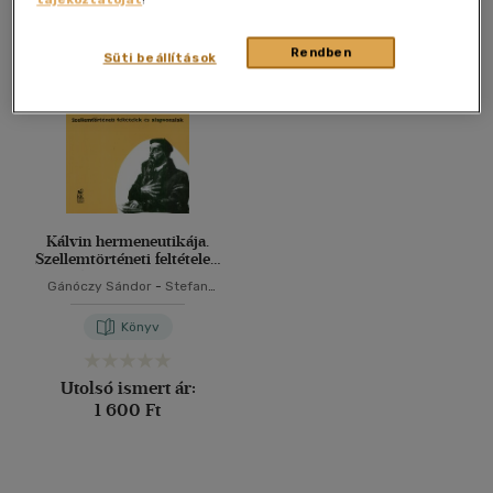
Összesen
1
db
40 db / oldal
Rendben
Süti beállítások
Alkalmaz
Kálvin hermeneutikája.
Szellemtörténeti feltételek
és alapvonalak
Gánóczy Sándor
-
Stefan
Scheld
Könyv
Utolsó ismert ár:
1 600 Ft