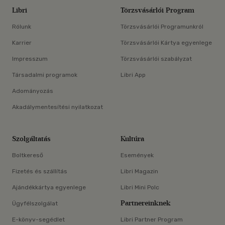
Libri
Törzsvásárlói Program
Rólunk
Törzsvásárlói Programunkról
Karrier
Törzsvásárlói Kártya egyenlege
Impresszum
Törzsvásárlói szabályzat
Társadalmi programok
Libri App
Adományozás
Akadálymentesítési nyilatkozat
Szolgáltatás
Kultúra
Boltkereső
Események
Fizetés és szállítás
Libri Magazin
Ajándékkártya egyenlege
Libri Mini Polc
Partnereinknek
Ügyfélszolgálat
E-könyv-segédlet
Libri Partner Program