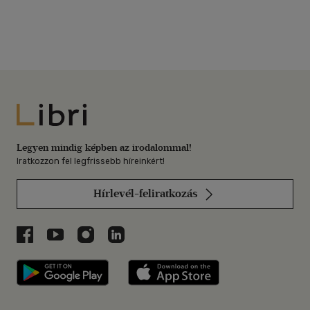
Libri
Legyen mindig képben az irodalommal!
Iratkozzon fel legfrissebb híreinkért!
Hírlevél-feliratkozás
Libri a Facebookon
Libri a Youtube-on
Libri az Instagramon
Libri a LinkedInen
Libri applikáció Szerezd meg: Google P
Libri applikáció 