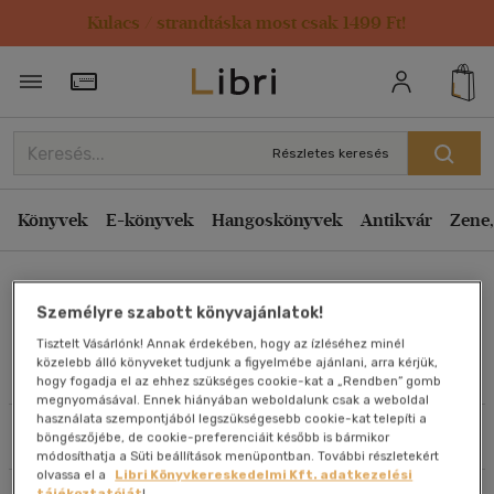
Kulacs / strandtáska most csak 1499 Ft!
Rendezés
Törzsvásárlói Kártya adatai
Rendezés
Kiadás éve szerint csökkenő
Részletes keresés
Kiadás éve szerint növekvő
Ár szerint csökkenő
Könyvek
E-könyvek
Hangoskönyvek
Antikvár
Zene,
Ár szerint növekvő
Stefan Scheld
Eladott darabszám szerint csökkenő
Személyre szabott könyvajánlatok!
Eladott darabszám szerint növekvő
Tisztelt Vásárlónk! Annak érdekében, hogy az ízléséhez minél
Cím szerint A-Z
közelebb álló könyveket tudjunk a figyelmébe ajánlani, arra kérjük,
Művei
hogy fogadja el az ehhez szükséges cookie-kat a „Rendben” gomb
Szerző szerint A-Z
megnyomásával. Ennek hiányában weboldalunk csak a weboldal
használata szempontjából legszükségesebb cookie-kat telepíti a
Szűrés
Rendezés
böngészőjébe, de cookie-preferenciáit később is bármikor
Megjelenítés
módosíthatja a Süti beállítások menüpontban. További részletekért
olvassa el a
Libri Könyvkereskedelmi Kft. adatkezelési
20 db / oldal
tájékoztatóját
!