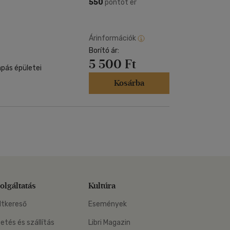
Kártya
550
pontot ér
Vallás, mitológia
m
Képeslap
és Természet
yv
Naptár
Árinformációk
k
Borító ár:
Papír, írószer
5 500 Ft
ok
pás épületei
Kosárba
olgáltatás
Kultúra
ltkereső
Események
zetés és szállítás
Libri Magazin