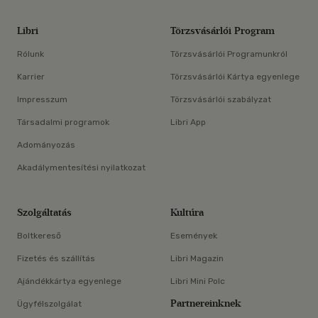
Libri
Törzsvásárlói Program
Rólunk
Törzsvásárlói Programunkról
Karrier
Törzsvásárlói Kártya egyenlege
Impresszum
Törzsvásárlói szabályzat
Társadalmi programok
Libri App
Adományozás
Akadálymentesítési nyilatkozat
Szolgáltatás
Kultúra
Boltkereső
Események
Fizetés és szállítás
Libri Magazin
Ajándékkártya egyenlege
Libri Mini Polc
Partnereinknek
Ügyfélszolgálat