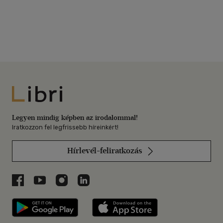
Libri
Legyen mindig képben az irodalommal!
Iratkozzon fel legfrissebb híreinkért!
Hírlevél-feliratkozás
Libri a Facebookon
Libri a Youtube-on
Libri az Instagramon
Libri a LinkedInen
Libri applikáció Szerezd meg: Google P
Libri applikáció 