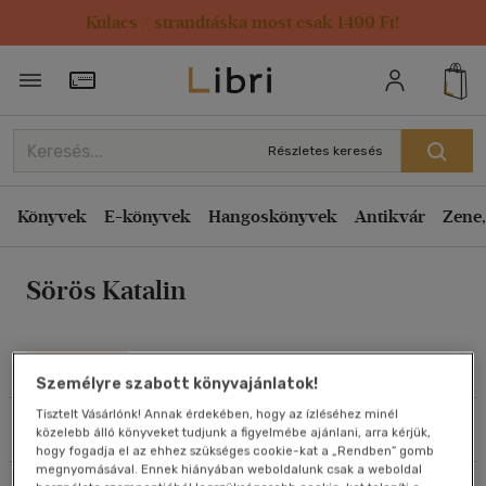
Kulacs / strandtáska most csak 1499 Ft!
Rendezés
Törzsvásárlói Kártya adatai
Rendezés
Kiadás éve szerint csökkenő
Részletes keresés
Kiadás éve szerint növekvő
Ár szerint csökkenő
Könyvek
E-könyvek
Hangoskönyvek
Antikvár
Zene,
Ár szerint növekvő
Sörös Katalin
Eladott darabszám szerint csökkenő
Eladott darabszám szerint növekvő
Cím szerint A-Z
Művei
Személyre szabott könyvajánlatok!
Szerző szerint A-Z
Tisztelt Vásárlónk! Annak érdekében, hogy az ízléséhez minél
Szűrés
Rendezés
közelebb álló könyveket tudjunk a figyelmébe ajánlani, arra kérjük,
Megjelenítés
hogy fogadja el az ehhez szükséges cookie-kat a „Rendben” gomb
megnyomásával. Ennek hiányában weboldalunk csak a weboldal
20 db / oldal