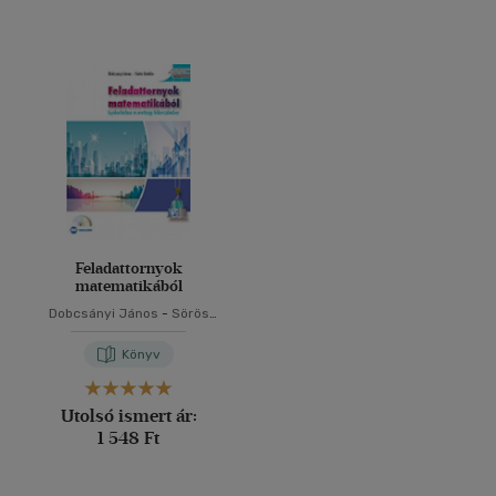
Feladattornyok
matematikából
Dobcsányi János
-
Sörös
Katalin
Könyv
Utolsó ismert ár:
1 548 Ft