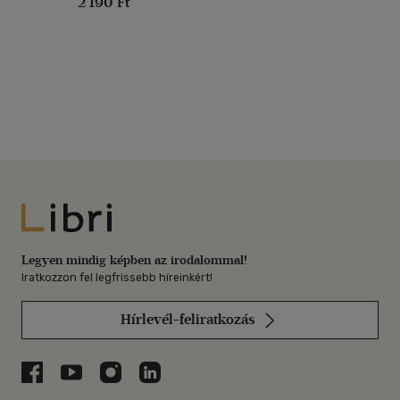
2 190 Ft
Libri
Legyen mindig képben az irodalommal!
Iratkozzon fel legfrissebb híreinkért!
Hírlevél-feliratkozás
Libri a Facebookon
Libri a Youtube-on
Libri az Instagramon
Libri a LinkedInen