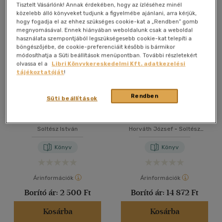
Összesen
5
db
Tisztelt Vásárlónk! Annak érdekében, hogy az ízléséhez minél
közelebb álló könyveket tudjunk a figyelmébe ajánlani, arra kérjük,
40 db / oldal
hogy fogadja el az ehhez szükséges cookie-kat a „Rendben” gomb
megnyomásával. Ennek hiányában weboldalunk csak a weboldal
használata szempontjából legszükségesebb cookie-kat telepíti a
böngészőjébe, de cookie-preferenciáit később is bármikor
Alkalmaz
módosíthatja a Süti beállítások menüpontban. További részletekért
olvassa el a
Libri Könyvkereskedelmi Kft. adatkezelési
tájékoztatóját
!
Rendben
Süti beállítások
Emberismeret az írásból
...a második magyar ezerév
kezdete...
Soltész István
Horváth József
-
Soltész
István
Könyv
Könyv
Árinformációk
Árinformációk
Borító ár:
2 500 Ft
Borító ár:
14 872 Ft
Kosárba
Kosárba