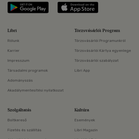
Libri applikáció Szerezd meg: Google P
Libri applikáció 
Libri
Törzsvásárlói Program
Rólunk
Törzsvásárlói Programunkról
Karrier
Törzsvásárlói Kártya egyenlege
Impresszum
Törzsvásárlói szabályzat
Társadalmi programok
Libri App
Adományozás
Akadálymentesítési nyilatkozat
Szolgáltatás
Kultúra
Boltkereső
Események
Fizetés és szállítás
Libri Magazin