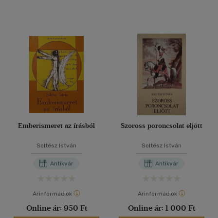
Emberismeret az írásból
Szoross poroncsolat eljött
Soltész István
Soltész István
Antikvár
Antikvár
Árinformációk
Árinformációk
Online ár:
950 Ft
Online ár:
1 000 Ft