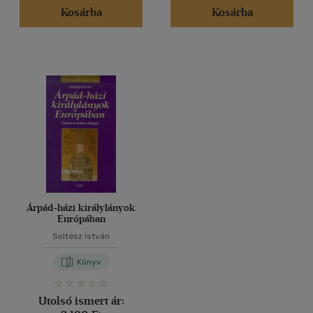
Kosárba
Kosárba
Árpád-házi királylányok
Európában
Soltész István
Könyv
Utolsó ismert ár: