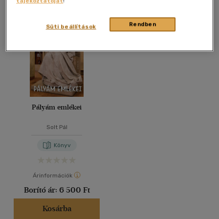
tájékoztatóját
!
Összesen
1
db
40 db / oldal
Rendben
Süti beállítások
Alkalmaz
Pályám emlékei
Solt Pál
Könyv
Árinformációk
Borító ár:
6 500 Ft
Kosárba