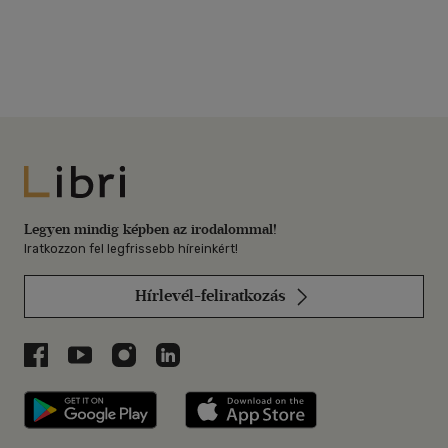
Libri
Legyen mindig képben az irodalommal!
Iratkozzon fel legfrissebb híreinkért!
Hírlevél-feliratkozás
Libri a Facebookon
Libri a Youtube-on
Libri az Instagramon
Libri a LinkedInen
Libri applikáció Szerezd meg: Google P
Libri applikáció 