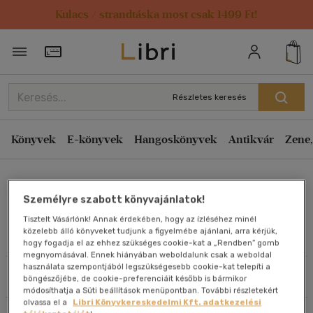
Kulacs / strandtáska most csak 1499 Ft!
Rendezés
Törzsvásárlói Kártya adatai
Rendezés
Kiadás éve szerint csökkenő
Részletes keresés
Kiadás éve szerint növekvő
Ár szerint csökkenő
Könyvek
E-könyvek
Hangoskönyvek
Antikvár
Zene,
Ár szerint növekvő
Solt Pál
Eladott darabszám szerint csökkenő
Személyre szabott könyvajánlatok!
Eladott darabszám szerint növekvő
Tisztelt Vásárlónk! Annak érdekében, hogy az ízléséhez minél
Cím szerint A-Z
közelebb álló könyveket tudjunk a figyelmébe ajánlani, arra kérjük,
Művei
hogy fogadja el az ehhez szükséges cookie-kat a „Rendben” gomb
Szerző szerint A-Z
megnyomásával. Ennek hiányában weboldalunk csak a weboldal
használata szempontjából legszükségesebb cookie-kat telepíti a
Szűrés
Rendezés
böngészőjébe, de cookie-preferenciáit később is bármikor
Megjelenítés
módosíthatja a Süti beállítások menüpontban. További részletekért
olvassa el a
Libri Könyvkereskedelmi Kft. adatkezelési
20 db / oldal