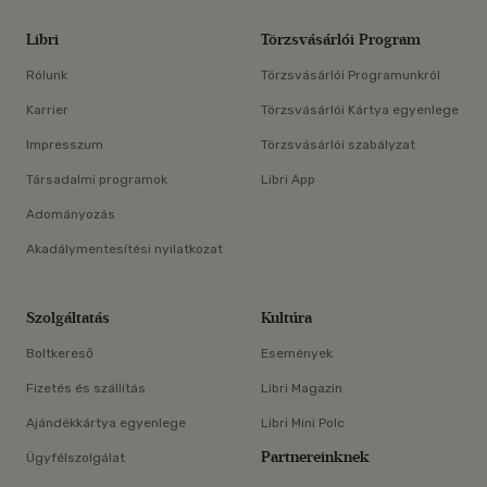
Libri
Törzsvásárlói Program
Rólunk
Törzsvásárlói Programunkról
Karrier
Törzsvásárlói Kártya egyenlege
Impresszum
Törzsvásárlói szabályzat
Társadalmi programok
Libri App
Adományozás
Akadálymentesítési nyilatkozat
Szolgáltatás
Kultúra
Boltkereső
Események
Fizetés és szállítás
Libri Magazin
Ajándékkártya egyenlege
Libri Mini Polc
Partnereinknek
Ügyfélszolgálat