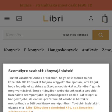
Kulacs / strandtáska most csak 1499 Ft!
Rendezés
Törzsvásárlói Kártya adatai
Rendezés
Kiadás éve szerint csökkenő
Részletes keresés
Kiadás éve szerint növekvő
Ár szerint csökkenő
Könyvek
E-könyvek
Hangoskönyvek
Antikvár
Zene,
Ár szerint növekvő
Sinkáné Sinka Rita
Eladott darabszám szerint csökkenő
Személyre szabott könyvajánlatok!
Eladott darabszám szerint növekvő
Tisztelt Vásárlónk! Annak érdekében, hogy az ízléséhez minél
Cím szerint A-Z
közelebb álló könyveket tudjunk a figyelmébe ajánlani, arra kérjük,
Művei
hogy fogadja el az ehhez szükséges cookie-kat a „Rendben” gomb
Szerző szerint A-Z
megnyomásával. Ennek hiányában weboldalunk csak a weboldal
használata szempontjából legszükségesebb cookie-kat telepíti a
Szűrés
Rendezés
böngészőjébe, de cookie-preferenciáit később is bármikor
Megjelenítés
módosíthatja a Süti beállítások menüpontban. További részletekért
olvassa el a
Libri Könyvkereskedelmi Kft. adatkezelési
20 db / oldal
tájékoztatóját
!