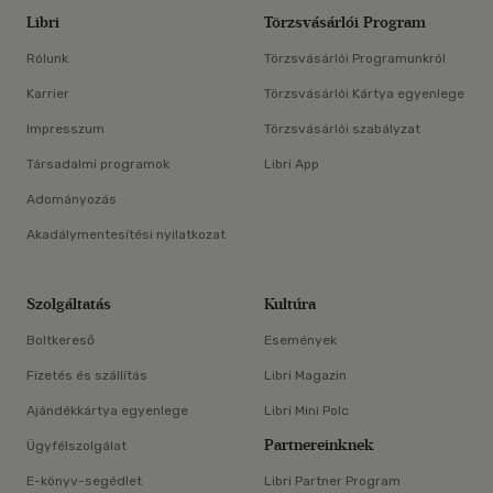
Libri
Törzsvásárlói Program
Rólunk
Törzsvásárlói Programunkról
Karrier
Törzsvásárlói Kártya egyenlege
Impresszum
Törzsvásárlói szabályzat
Társadalmi programok
Libri App
Adományozás
Akadálymentesítési nyilatkozat
Szolgáltatás
Kultúra
Boltkereső
Események
Fizetés és szállítás
Libri Magazin
Ajándékkártya egyenlege
Libri Mini Polc
Partnereinknek
Ügyfélszolgálat
E-könyv-segédlet
Libri Partner Program