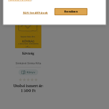
Összesen
1
db
40 db / oldal
Rendben
Süti beállítások
Alkalmaz
Kővirág
Sinkáné Sinka Rita
Könyv
Utolsó ismert ár:
1 500 Ft