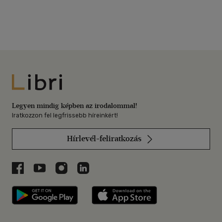
Libri
Legyen mindig képben az irodalommal!
Iratkozzon fel legfrissebb híreinkért!
Hírlevél-feliratkozás
Libri a Facebookon
Libri a Youtube-on
Libri az Instagramon
Libri a LinkedInen
Libri applikáció Szerezd meg: Google P
Libri applikáció 