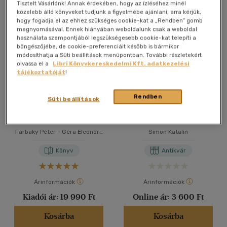
Összesen
6
db
Tisztelt Vásárlónk! Annak érdekében, hogy az ízléséhez minél
közelebb álló könyveket tudjunk a figyelmébe ajánlani, arra kérjük,
40 db / oldal
hogy fogadja el az ehhez szükséges cookie-kat a „Rendben” gomb
megnyomásával. Ennek hiányában weboldalunk csak a weboldal
használata szempontjából legszükségesebb cookie-kat telepíti a
böngészőjébe, de cookie-preferenciáit később is bármikor
Alkalmaz
módosíthatja a Süti beállítások menüpontban. További részletekért
olvassa el a
Libri Könyvkereskedelmi Kft. adatkezelési
tájékoztatóját
!
Rendben
Süti beállítások
Budavár története - A
Guatemaja színfónia
visszafoglalástól a
reformkor végéig (1686-
Farbaky Péter
-
Géra Eleonóra
Simon Katalin
1848)
-
Nagy János
-
Simon Katalin
Könyv
Antikvár
Árinformációk
Árinformációk
Kiadói ár:
19 990 Ft
Online ár:
3 600 Ft
Kosárba
Kosárba