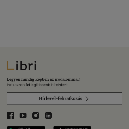
Libri
Legyen mindig képben az irodalommal!
Iratkozzon fel legfrissebb híreinkért!
Hírlevél-feliratkozás
Libri a Facebookon
Libri a Youtube-on
Libri az Instagramon
Libri a LinkedInen
Libri applikáció Szerezd meg: Google P
Libri applikáció 