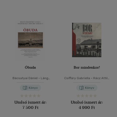
Óbuda
Bor mindenkor!
Bácsatyai Dániel
-
Láng
Csiffáry Gabriella
-
Rácz Attila
Orsolya
-
Simon Katalin
-
-
Simon Katalin
Sudár Balázs
Könyv
Könyv
Utolsó ismert ár:
Utolsó ismert ár:
7 500 Ft
4 990 Ft