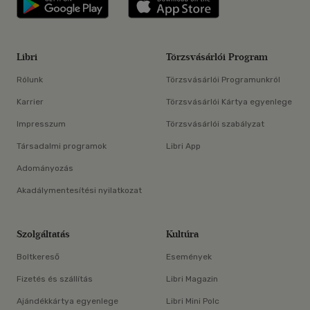
Libri
Törzsvásárlói Program
Rólunk
Törzsvásárlói Programunkról
Karrier
Törzsvásárlói Kártya egyenlege
Impresszum
Törzsvásárlói szabályzat
Társadalmi programok
Libri App
Adományozás
Akadálymentesítési nyilatkozat
Szolgáltatás
Kultúra
Boltkereső
Események
Fizetés és szállítás
Libri Magazin
Ajándékkártya egyenlege
Libri Mini Polc