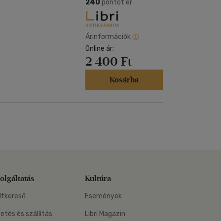
Kártya
240
pontot ér
Vallás, mitológia
m
Képeslap
és Természet
yv
Naptár
Árinformációk
k
Online ár:
Papír, írószer
2 400 Ft
ok
Kosárba
olgáltatás
Kultúra
ltkereső
Események
zetés és szállítás
Libri Magazin