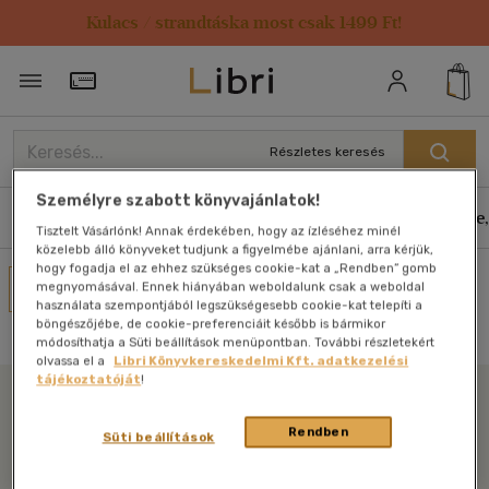
Kulacs / strandtáska most csak 1499 Ft!
Törzsvásárlói Kártya adatai
Részletes keresés
Személyre szabott könyvajánlatok!
Könyvek
E-könyvek
Hangoskönyvek
Antikvár
Zene,
Tisztelt Vásárlónk! Annak érdekében, hogy az ízléséhez minél
közelebb álló könyveket tudjunk a figyelmébe ajánlani, arra kérjük,
hogy fogadja el az ehhez szükséges cookie-kat a „Rendben” gomb
Művei
megnyomásával. Ennek hiányában weboldalunk csak a weboldal
használata szempontjából legszükségesebb cookie-kat telepíti a
Nincs találat
böngészőjébe, de cookie-preferenciáit később is bármikor
módosíthatja a Süti beállítások menüpontban. További részletekért
olvassa el a
Libri Könyvkereskedelmi Kft. adatkezelési
tájékoztatóját
!
Libri
Rendben
Süti beállítások
Legyen mindig képben az irodalommal!