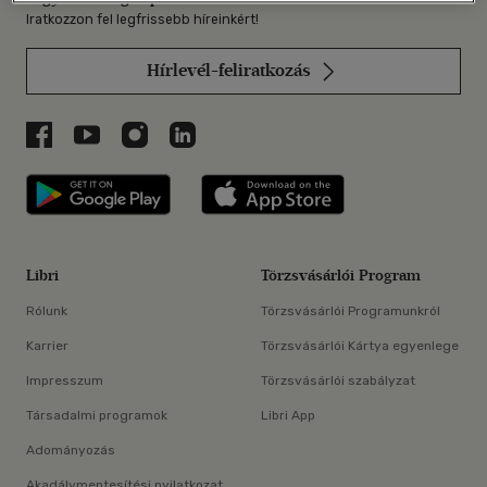
Iratkozzon fel legfrissebb híreinkért!
Hírlevél-feliratkozás
Libri a Facebookon
Libri a Youtube-on
Libri az Instagramon
Libri a LinkedInen
Libri applikáció Szerezd meg: Google P
Libri applikáció 
Libri
Törzsvásárlói Program
Rólunk
Törzsvásárlói Programunkról
Karrier
Törzsvásárlói Kártya egyenlege
Impresszum
Törzsvásárlói szabályzat
Társadalmi programok
Libri App
Adományozás
Akadálymentesítési nyilatkozat