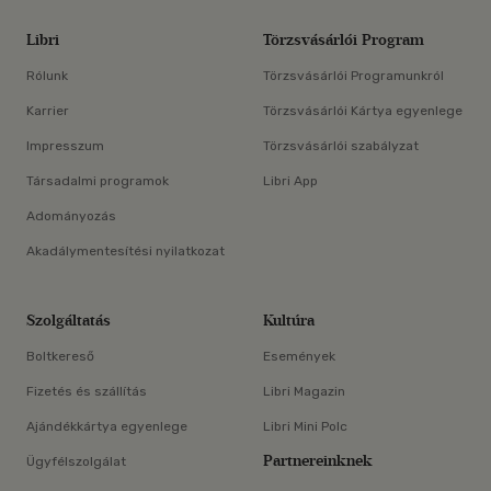
Libri
Törzsvásárlói Program
Rólunk
Törzsvásárlói Programunkról
Karrier
Törzsvásárlói Kártya egyenlege
Impresszum
Törzsvásárlói szabályzat
Társadalmi programok
Libri App
Adományozás
Akadálymentesítési nyilatkozat
Szolgáltatás
Kultúra
Boltkereső
Események
Fizetés és szállítás
Libri Magazin
Ajándékkártya egyenlege
Libri Mini Polc
Partnereinknek
Ügyfélszolgálat