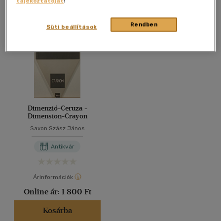
tájékoztatóját
!
Összesen
1
db
40 db / oldal
Rendben
Süti beállítások
Alkalmaz
Dimenzió-Ceruza -
Dimension-Crayon
Saxon Szász János
Antikvár
Árinformációk
Online ár:
1 800 Ft
Kosárba