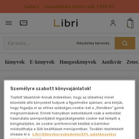
Kulacs / strandtáska most csak 1499 Ft!
Rendezés
Törzsvásárlói Kártya adatai
Rendezés
Kiadás éve szerint csökkenő
Részletes keresés
Kiadás éve szerint növekvő
Ár szerint csökkenő
Könyvek
E-könyvek
Hangoskönyvek
Antikvár
Zene,
Ár szerint növekvő
Saxon Szász János
Eladott darabszám szerint csökkenő
Személyre szabott könyvajánlatok!
Eladott darabszám szerint növekvő
Tisztelt Vásárlónk! Annak érdekében, hogy az ízléséhez minél
Cím szerint A-Z
közelebb álló könyveket tudjunk a figyelmébe ajánlani, arra kérjük,
Művei
hogy fogadja el az ehhez szükséges cookie-kat a „Rendben” gomb
Szerző szerint A-Z
megnyomásával. Ennek hiányában weboldalunk csak a weboldal
használata szempontjából legszükségesebb cookie-kat telepíti a
Szűrés
Rendezés
böngészőjébe, de cookie-preferenciáit később is bármikor
Megjelenítés
módosíthatja a Süti beállítások menüpontban. További részletekért
olvassa el a
Libri Könyvkereskedelmi Kft. adatkezelési
20 db / oldal