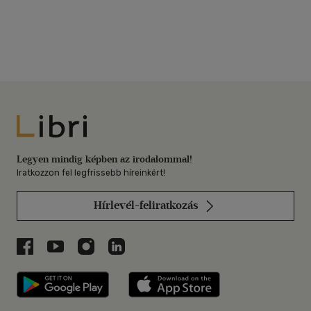
Libri
Legyen mindig képben az irodalommal!
Iratkozzon fel legfrissebb híreinkért!
Hírlevél-feliratkozás
Libri a Facebookon
Libri a Youtube-on
Libri az Instagramon
Libri a LinkedInen
Libri applikáció Szerezd meg: Google P
Libri applikáció 