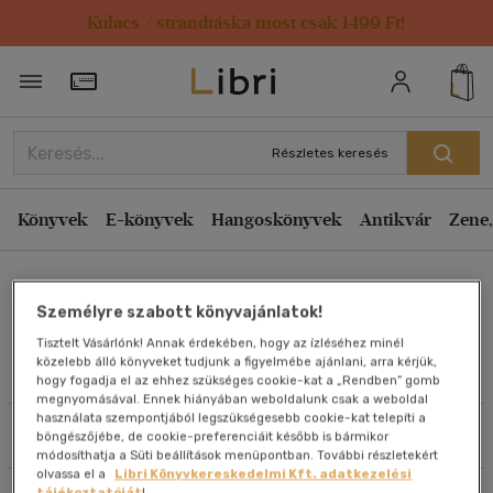
Kulacs / strandtáska most csak 1499 Ft!
Rendezés
Törzsvásárlói Kártya adatai
Rendezés
Kiadás éve szerint csökkenő
Részletes keresés
Kiadás éve szerint növekvő
Ár szerint csökkenő
Könyvek
E-könyvek
Hangoskönyvek
Antikvár
Zene,
Ár szerint növekvő
Sarah Graley
Eladott darabszám szerint csökkenő
Személyre szabott könyvajánlatok!
Eladott darabszám szerint növekvő
Tisztelt Vásárlónk! Annak érdekében, hogy az ízléséhez minél
Cím szerint A-Z
közelebb álló könyveket tudjunk a figyelmébe ajánlani, arra kérjük,
Művei
hogy fogadja el az ehhez szükséges cookie-kat a „Rendben” gomb
Szerző szerint A-Z
megnyomásával. Ennek hiányában weboldalunk csak a weboldal
használata szempontjából legszükségesebb cookie-kat telepíti a
Szűrés
Rendezés
böngészőjébe, de cookie-preferenciáit később is bármikor
Megjelenítés
módosíthatja a Süti beállítások menüpontban. További részletekért
olvassa el a
Libri Könyvkereskedelmi Kft. adatkezelési
20 db / oldal
tájékoztatóját
!