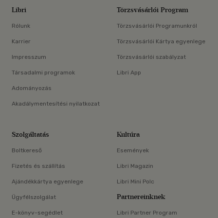
Libri
Törzsvásárlói Program
Rólunk
Törzsvásárlói Programunkról
Karrier
Törzsvásárlói Kártya egyenlege
Impresszum
Törzsvásárlói szabályzat
Társadalmi programok
Libri App
Adományozás
Akadálymentesítési nyilatkozat
Szolgáltatás
Kultúra
Boltkereső
Események
Fizetés és szállítás
Libri Magazin
Ajándékkártya egyenlege
Libri Mini Polc
Partnereinknek
Ügyfélszolgálat
E-könyv-segédlet
Libri Partner Program