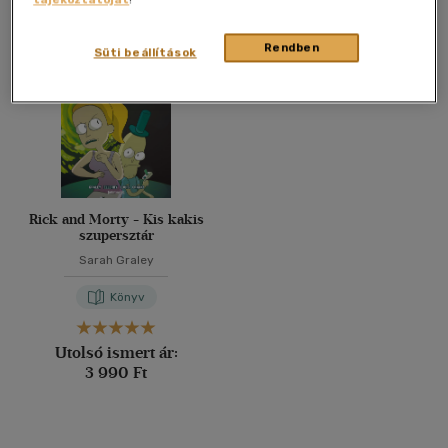
Összesen
1
db
40 db / oldal
Rendben
Süti beállítások
Alkalmaz
Rick and Morty - Kis kakis
szupersztár
Sarah Graley
Könyv
Utolsó ismert ár:
3 990 Ft