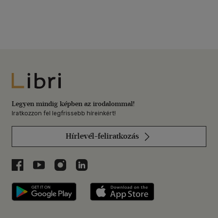
Libri
Legyen mindig képben az irodalommal!
Iratkozzon fel legfrissebb híreinkért!
Hírlevél-feliratkozás
Libri a Facebookon
Libri a Youtube-on
Libri az Instagramon
Libri a LinkedInen
Libri applikáció Szerezd meg: Google P
Libri applikáció 