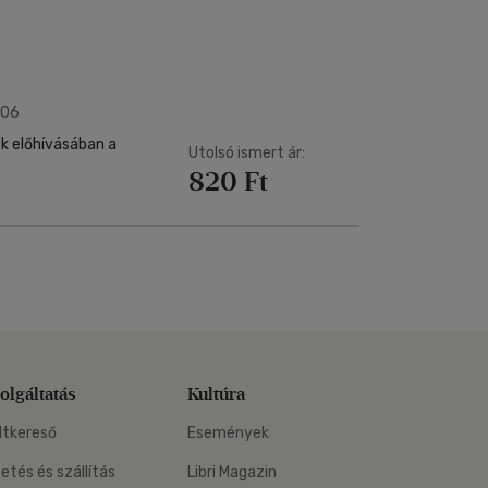
Kártya
Vallás, mitológia
m
Képeslap
és Természet
yv
Naptár
k
Papír, írószer
006
ok
k előhívásában a
Utolsó ismert ár:
820 Ft
olgáltatás
Kultúra
ltkereső
Események
zetés és szállítás
Libri Magazin