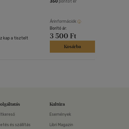
Kártya
350
pontot ér
Vallás, mitológia
m
Képeslap
és Természet
yv
Naptár
Árinformációk
k
Borító ár:
Papír, írószer
3 500 Ft
ok
 kap a tisztelt
Kosárba
olgáltatás
Kultúra
ltkereső
Események
zetés és szállítás
Libri Magazin