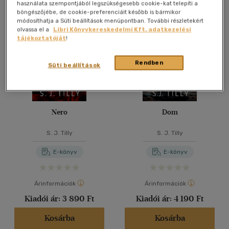
Összesen
3
db
használata szempontjából legszükségesebb cookie-kat telepíti a
böngészőjébe, de cookie-preferenciáit később is bármikor
40 db / oldal
módosíthatja a Süti beállítások menüpontban. További részletekért
olvassa el a
Libri Könyvkereskedelmi Kft. adatkezelési
tájékoztatóját
!
Alkalmaz
Rendben
Süti beállítások
Nero
Dom
S. J. Tilly
S. J. Tilly
E-könyv
E-könyv
Árinformációk
Árinformációk
Kiadói ár:
3 890 Ft
Kiadói ár:
4 190 Ft
Kosárba
Kosárba