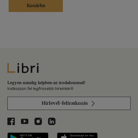
Kosárba
Libri
Legyen mindig képben az irodalommal!
Iratkozzon fel legfrissebb híreinkért!
Hírlevél-feliratkozás
Libri a Facebookon
Libri a Youtube-on
Libri az Instagramon
Libri a LinkedInen
Libri applikáció Szerezd meg: Google P
Libri applikáció 