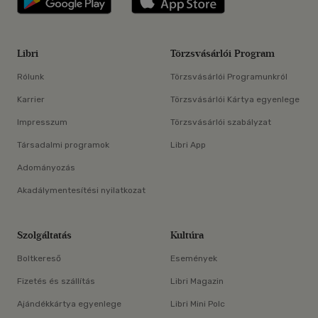
Libri
Törzsvásárlói Program
Rólunk
Törzsvásárlói Programunkról
Karrier
Törzsvásárlói Kártya egyenlege
Impresszum
Törzsvásárlói szabályzat
Társadalmi programok
Libri App
Adományozás
Akadálymentesítési nyilatkozat
Szolgáltatás
Kultúra
Boltkereső
Események
Fizetés és szállítás
Libri Magazin
Ajándékkártya egyenlege
Libri Mini Polc