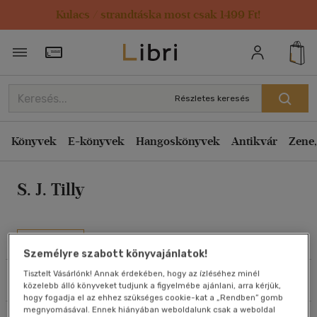
Kulacs / strandtáska most csak 1499 Ft!
Rendezés
Törzsvásárlói Kártya adatai
Rendezés
Kiadás éve szerint csökkenő
Részletes keresés
Kiadás éve szerint növekvő
Ár szerint csökkenő
Könyvek
E-könyvek
Hangoskönyvek
Antikvár
Zene,
Ár szerint növekvő
S. J. Tilly
Eladott darabszám szerint csökkenő
Eladott darabszám szerint növekvő
Cím szerint A-Z
Művei
Szerző szerint A-Z
Személyre szabott könyvajánlatok!
Tisztelt Vásárlónk! Annak érdekében, hogy az ízléséhez minél
Szűrés
Rendezés
közelebb álló könyveket tudjunk a figyelmébe ajánlani, arra kérjük,
Megjelenítés
hogy fogadja el az ehhez szükséges cookie-kat a „Rendben” gomb
megnyomásával. Ennek hiányában weboldalunk csak a weboldal
20 db / oldal