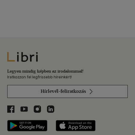
Libri
Legyen mindig képben az irodalommal!
Iratkozzon fel legfrissebb híreinkért!
Hírlevél-feliratkozás
Libri a Facebookon
Libri a Youtube-on
Libri az Instagramon
Libri a LinkedInen
Libri applikáció Szerezd meg: Google P
Libri applikáció 