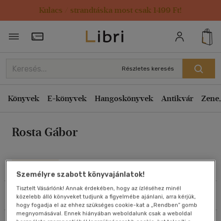
Kulacs / strandtáska most csak 1499 Ft!
Rendezés
Törzsvásárlói Kártya adatai
Rendezés
Kiadás éve szerint csökkenő
Részletes keresés
Kiadás éve szerint növekvő
Ár szerint csökkenő
Könyvek
E-könyvek
Hangoskönyvek
Antikvár
Zene,
Ár szerint növekvő
Rosta Gábor
Eladott darabszám szerint csökkenő
Eladott darabszám szerint növekvő
Cím szerint A-Z
Művei
Személyre szabott könyvajánlatok!
Szerző szerint A-Z
Tisztelt Vásárlónk! Annak érdekében, hogy az ízléséhez minél
Szűrés
Rendezés
közelebb álló könyveket tudjunk a figyelmébe ajánlani, arra kérjük,
Megjelenítés
hogy fogadja el az ehhez szükséges cookie-kat a „Rendben” gomb
megnyomásával. Ennek hiányában weboldalunk csak a weboldal
20 db / oldal