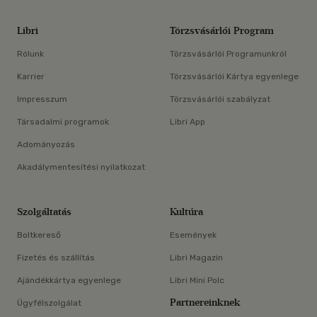
Libri
Törzsvásárlói Program
Rólunk
Törzsvásárlói Programunkról
Karrier
Törzsvásárlói Kártya egyenlege
Impresszum
Törzsvásárlói szabályzat
Társadalmi programok
Libri App
Adományozás
Akadálymentesítési nyilatkozat
Szolgáltatás
Kultúra
Boltkereső
Események
Fizetés és szállítás
Libri Magazin
Ajándékkártya egyenlege
Libri Mini Polc
Partnereinknek
Ügyfélszolgálat