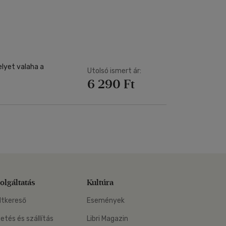
Kártya
Vallás, mitológia
m
Képeslap
és Természet
yv
Naptár
k
Papír, írószer
ok
lyet valaha a
Utolsó ismert ár:
6 290 Ft
olgáltatás
Kultúra
ltkereső
Események
zetés és szállítás
Libri Magazin