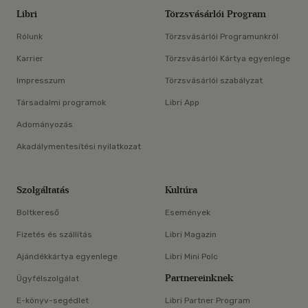
Libri
Törzsvásárlói Program
Rólunk
Törzsvásárlói Programunkról
Karrier
Törzsvásárlói Kártya egyenlege
Impresszum
Törzsvásárlói szabályzat
Társadalmi programok
Libri App
Adományozás
Akadálymentesítési nyilatkozat
Szolgáltatás
Kultúra
Boltkereső
Események
Fizetés és szállítás
Libri Magazin
Ajándékkártya egyenlege
Libri Mini Polc
Partnereinknek
Ügyfélszolgálat
E-könyv-segédlet
Libri Partner Program