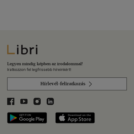
Libri
Legyen mindig képben az irodalommal!
Iratkozzon fel legfrissebb híreinkért!
Hírlevél-feliratkozás
Libri a Facebookon
Libri a Youtube-on
Libri az Instagramon
Libri a LinkedInen
Libri applikáció Szerezd meg: Google P
Libri applikáció 