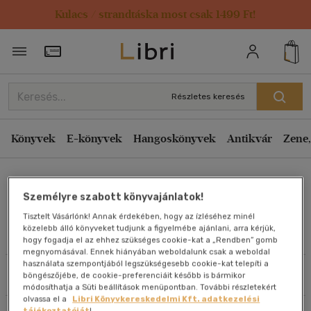
Kulacs / strandtáska most csak 1499 Ft!
Rendezés
Törzsvásárlói Kártya adatai
Rendezés
Kiadás éve szerint csökkenő
Részletes keresés
Kiadás éve szerint növekvő
Ár szerint csökkenő
Könyvek
E-könyvek
Hangoskönyvek
Antikvár
Zene,
Ár szerint növekvő
Rosalba Gioffré
Eladott darabszám szerint csökkenő
Személyre szabott könyvajánlatok!
Eladott darabszám szerint növekvő
Tisztelt Vásárlónk! Annak érdekében, hogy az ízléséhez minél
Cím szerint A-Z
közelebb álló könyveket tudjunk a figyelmébe ajánlani, arra kérjük,
Művei
hogy fogadja el az ehhez szükséges cookie-kat a „Rendben” gomb
Szerző szerint A-Z
megnyomásával. Ennek hiányában weboldalunk csak a weboldal
használata szempontjából legszükségesebb cookie-kat telepíti a
Szűrés
Rendezés
böngészőjébe, de cookie-preferenciáit később is bármikor
Megjelenítés
módosíthatja a Süti beállítások menüpontban. További részletekért
olvassa el a
Libri Könyvkereskedelmi Kft. adatkezelési
20 db / oldal
tájékoztatóját
!