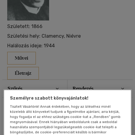
40 db / oldal
Született: 1866
Alkalmaz
Születési hely: Clamency, Niévre
Halálozás ideje: 1944
Művei
Életrajz
Szűrés
Rendezés
Személyre szabott könyvajánlatok!
Összesen
14
db
Tisztelt Vásárlónk! Annak érdekében, hogy az ízléséhez minél
közelebb álló könyveket tudjunk a figyelmébe ajánlani, arra kérjük,
hogy fogadja el az ehhez szükséges cookie-kat a „Rendben” gomb
megnyomásával. Ennek hiányában weboldalunk csak a weboldal
használata szempontjából legszükségesebb cookie-kat telepíti a
böngészőjébe, de cookie-preferenciáit később is bármikor