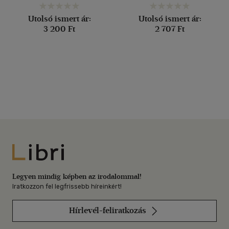
Utolsó ismert ár:
Utolsó ismert ár:
3 200 Ft
2 707 Ft
Libri
Legyen mindig képben az irodalommal!
Iratkozzon fel legfrissebb híreinkért!
Hírlevél-feliratkozás