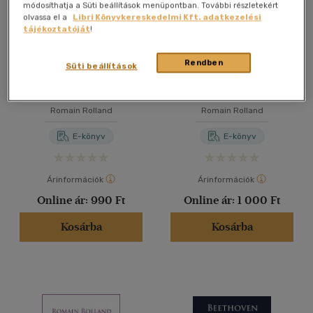
módosíthatja a Süti beállítások menüpontban. További részletekért
olvassa el a
Libri Könyvkereskedelmi Kft. adatkezelési
tájékoztatóját
!
Rendben
Süti beállítások
Michlangelo élete
Antoinette
Romain Rolland
Romain Rolland
E-könyv
E-könyv
Árinformációk
Árinformációk
Online ár:
990 Ft
Online ár:
1 000 Ft
Kosárba
Kosárba