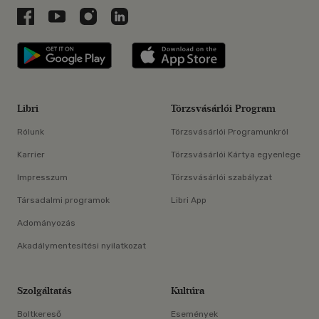
Libri a Facebookon
Libri a Youtube-on
Libri az Instagramon
Libri a LinkedInen
Libri applikáció Szerezd meg: Google P
Libri applikáció 
Libri
Törzsvásárlói Program
Rólunk
Törzsvásárlói Programunkról
Karrier
Törzsvásárlói Kártya egyenlege
Impresszum
Törzsvásárlói szabályzat
Társadalmi programok
Libri App
Adományozás
Akadálymentesítési nyilatkozat
Szolgáltatás
Kultúra
Boltkereső
Események