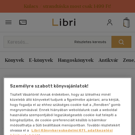
Kulacs / strandtáska most csak 1499 Ft!
Rendezés
Törzsvásárlói Kártya adatai
Rendezés
Kiadás éve szerint csökkenő
Részletes keresés
Kiadás éve szerint növekvő
Ár szerint csökkenő
Könyvek
E-könyvek
Hangoskönyvek
Antikvár
Zene,
Ár szerint növekvő
Robin Perini
Eladott darabszám szerint csökkenő
Személyre szabott könyvajánlatok!
Eladott darabszám szerint növekvő
Tisztelt Vásárlónk! Annak érdekében, hogy az ízléséhez minél
Cím szerint A-Z
közelebb álló könyveket tudjunk a figyelmébe ajánlani, arra kérjük,
Művei
hogy fogadja el az ehhez szükséges cookie-kat a „Rendben” gomb
Szerző szerint A-Z
megnyomásával. Ennek hiányában weboldalunk csak a weboldal
használata szempontjából legszükségesebb cookie-kat telepíti a
Szűrés
Rendezés
böngészőjébe, de cookie-preferenciáit később is bármikor
Megjelenítés
módosíthatja a Süti beállítások menüpontban. További részletekért
olvassa el a
Libri Könyvkereskedelmi Kft. adatkezelési
20 db / oldal