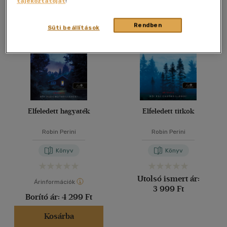
tájékoztatóját
!
Összesen
2
db
40 db / oldal
Rendben
Süti beállítások
Alkalmaz
Elfeledett hagyaték
Elfeledett titkok
Robin Perini
Robin Perini
Könyv
Könyv
Utolsó ismert ár:
Árinformációk
3 999 Ft
Borító ár:
4 299 Ft
Kosárba