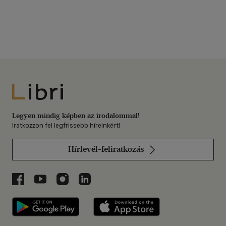
Libri
Legyen mindig képben az irodalommal!
Iratkozzon fel legfrissebb híreinkért!
Hírlevél-feliratkozás
Libri a Facebookon
Libri a Youtube-on
Libri az Instagramon
Libri a LinkedInen
Libri applikáció Szerezd meg: Google P
Libri applikáció 