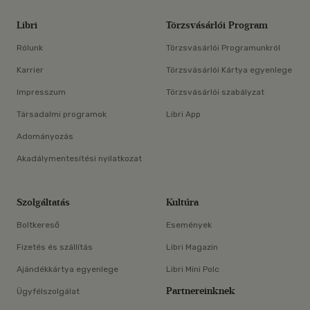
Libri
Törzsvásárlói Program
Rólunk
Törzsvásárlói Programunkról
Karrier
Törzsvásárlói Kártya egyenlege
Impresszum
Törzsvásárlói szabályzat
Társadalmi programok
Libri App
Adományozás
Akadálymentesítési nyilatkozat
Szolgáltatás
Kultúra
Boltkereső
Események
Fizetés és szállítás
Libri Magazin
Ajándékkártya egyenlege
Libri Mini Polc
Partnereinknek
Ügyfélszolgálat