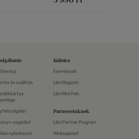
olgáltatás
Kultúra
ltkereső
Események
zetés és szállítás
Libri Magazin
ándékkártya
Libri Mini Polc
yenlege
Partnereinknek
yfélszolgálat
könyv-segédlet
Libri Partner Program
állási nyilatkozat
Médiaajánlat