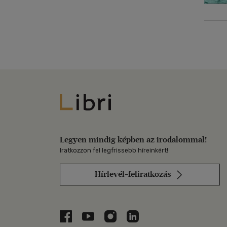
Libri
Legyen mindig képben az irodalommal!
Iratkozzon fel legfrissebb híreinkért!
Hírlevél-feliratkozás
Libri a Facebookon
Libri a Youtube-on
Libri az Instagramon
Libri a LinkedInen