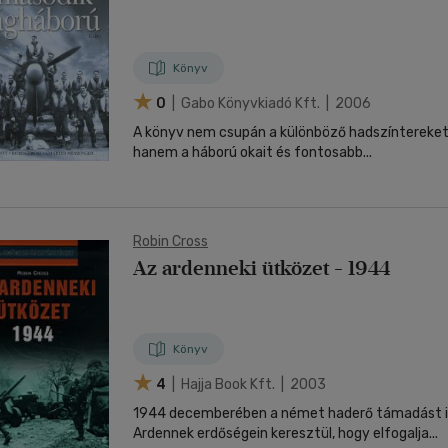
nyelvű
Egyéb áru,
jaink, bulvár, politika
jaink, bulvár, politika
Sport, természetjárás
Ismeretterjesztő
Nyelvkönyv, szótár, idegen nyelvű
Hangzóanyag
Történelem
Szatíra
Történelem
Térkép
Történele
szolgáltatás
Pénz, gazdaság, üzleti élet
lvkönyv, szótár, idegen nyelvű
lvkönyv, szótár, idegen nyelvű
Számítástechnika, internet
Játékfilm
Pénz, gazdaság, üzleti élet
Papír, írószer
Tudomány és Természet
Színház
Tudomány és Természet
Naptár
Tudomány 
E-hangoskön
Sport, természetjárás
Könyv
Kaland
Természetfilm
Kártya
Utazás
Társasjátéko
0
| Gabo Könyvkiadó Kft. | 2006
Kötelező
Thriller,Pszicho-
Kreatív játék
olvasmányok-
thriller
A könyv nem csupán a különböző hadszíntereket
filmfeld.
hanem a háború okait és fontosabb...
Történelmi
Krimi
Tv-sorozatok
Misztikus
Robin Cross
Az ardenneki ütközet - 1944
Könyv
4
| Hajja Book Kft. | 2003
1944 decemberében a német haderő támadást i
Ardennek erdőségein keresztül, hogy elfogalja...