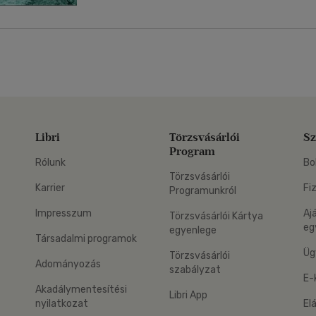
Libri
Törzsvásárlói
Sz
Program
Rólunk
Bo
Törzsvásárlói
Karrier
Fi
Programunkról
Impresszum
Aj
Törzsvásárlói Kártya
eg
egyenlege
Társadalmi programok
Üg
Törzsvásárlói
Adományozás
szabályzat
E-
Akadálymentesítési
Libri App
nyilatkozat
El