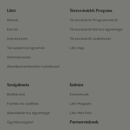
Libri
Törzsvásárlói Program
Rólunk
Törzsvásárlói Programunkról
Karrier
Törzsvásárlói Kártya egyenlege
Impresszum
Törzsvásárlói szabályzat
Társadalmi programok
Libri App
Adományozás
Akadálymentesítési nyilatkozat
Szolgáltatás
Kultúra
Boltkereső
Események
Fizetés és szállítás
Libri Magazin
Ajándékkártya egyenlege
Libri Mini Polc
Partnereinknek
Ügyfélszolgálat