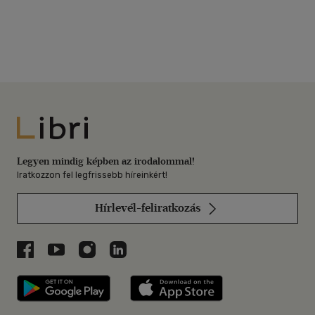
Libri
Legyen mindig képben az irodalommal!
Iratkozzon fel legfrissebb híreinkért!
Hírlevél-feliratkozás
Libri a Facebookon
Libri a Youtube-on
Libri az Instagramon
Libri a LinkedInen
Libri applikáció Szerezd meg: Google P
Libri applikáció 