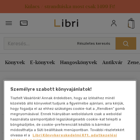
Kulacs / strandtáska most csak 1499 Ft!
Rendezés
Törzsvásárlói Kártya adatai
Rendezés
Kiadás éve szerint csökkenő
Részletes keresés
Kiadás éve szerint növekvő
Ár szerint csökkenő
Könyvek
E-könyvek
Hangoskönyvek
Antikvár
Zene,
Ár szerint növekvő
Riddle Kamimura
Eladott darabszám szerint csökkenő
Személyre szabott könyvajánlatok!
Eladott darabszám szerint növekvő
Tisztelt Vásárlónk! Annak érdekében, hogy az ízléséhez minél
Cím szerint A-Z
közelebb álló könyveket tudjunk a figyelmébe ajánlani, arra kérjük,
Művei
hogy fogadja el az ehhez szükséges cookie-kat a „Rendben” gomb
Szerző szerint A-Z
megnyomásával. Ennek hiányában weboldalunk csak a weboldal
használata szempontjából legszükségesebb cookie-kat telepíti a
Szűrés
Rendezés
böngészőjébe, de cookie-preferenciáit később is bármikor
Megjelenítés
módosíthatja a Süti beállítások menüpontban. További részletekért
olvassa el a
Libri Könyvkereskedelmi Kft. adatkezelési
20 db / oldal