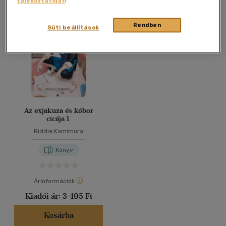
tájékoztatóját
!
Összesen
1
db
40 db / oldal
Rendben
Süti beállítások
Alkalmaz
Az exjakuza és kóbor
cicája 1.
Riddle Kamimura
Könyv
Árinformációk
Kiadói ár:
3 495 Ft
Kosárba