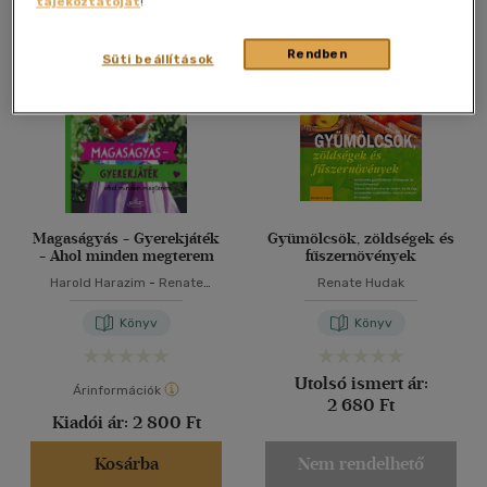
tájékoztatóját
!
Összesen
2
db
40 db / oldal
Rendben
Süti beállítások
Alkalmaz
Magaságyás - Gyerekjáték
Gyümölcsök, zöldségek és
- Ahol minden megterem
fűszernövények
Harold Harazim
-
Renate
Renate Hudak
Hudak
Könyv
Könyv
Utolsó ismert ár:
Árinformációk
2 680 Ft
Kiadói ár:
2 800 Ft
Kosárba
Nem rendelhető