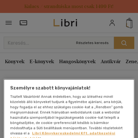
Kulacs / strandtáska most csak 1499 Ft!
Rendezés
Törzsvásárlói Kártya adatai
Rendezés
Kiadás éve szerint csökkenő
Részletes keresés
Kiadás éve szerint növekvő
Ár szerint csökkenő
Könyvek
E-könyvek
Hangoskönyvek
Antikvár
Zene,
Ár szerint növekvő
Renate Hudak
Eladott darabszám szerint csökkenő
Személyre szabott könyvajánlatok!
Eladott darabszám szerint növekvő
Tisztelt Vásárlónk! Annak érdekében, hogy az ízléséhez minél
Cím szerint A-Z
közelebb álló könyveket tudjunk a figyelmébe ajánlani, arra kérjük,
Művei
hogy fogadja el az ehhez szükséges cookie-kat a „Rendben” gomb
Szerző szerint A-Z
megnyomásával. Ennek hiányában weboldalunk csak a weboldal
használata szempontjából legszükségesebb cookie-kat telepíti a
Szűrés
Rendezés
böngészőjébe, de cookie-preferenciáit később is bármikor
Megjelenítés
módosíthatja a Süti beállítások menüpontban. További részletekért
olvassa el a
Libri Könyvkereskedelmi Kft. adatkezelési
20 db / oldal