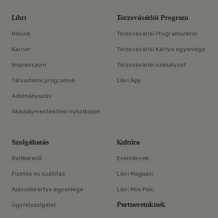
Libri
Törzsvásárlói Program
Rólunk
Törzsvásárlói Programunkról
Karrier
Törzsvásárlói Kártya egyenlege
Impresszum
Törzsvásárlói szabályzat
Társadalmi programok
Libri App
Adományozás
Akadálymentesítési nyilatkozat
Szolgáltatás
Kultúra
Boltkereső
Események
Fizetés és szállítás
Libri Magazin
Ajándékkártya egyenlege
Libri Mini Polc
Partnereinknek
Ügyfélszolgálat