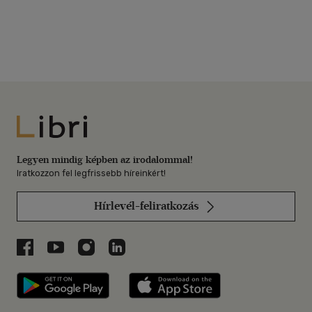
Libri
Legyen mindig képben az irodalommal!
Iratkozzon fel legfrissebb híreinkért!
Hírlevél-feliratkozás
Libri a Facebookon
Libri a Youtube-on
Libri az Instagramon
Libri a LinkedInen
Libri applikáció Szerezd meg: Google P
Libri applikáció 