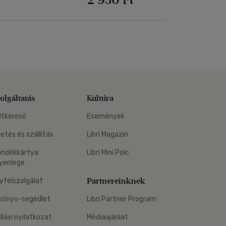
olgáltatás
Kultúra
ltkereső
Események
zetés és szállítás
Libri Magazin
ándékkártya
Libri Mini Polc
yenlege
Partnereinknek
yfélszolgálat
könyv-segédlet
Libri Partner Program
állási nyilatkozat
Médiaajánlat