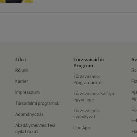
Libri
Törzsvásárlói
Sz
Program
Rólunk
Bo
Törzsvásárlói
Karrier
Fi
Programunkról
Impresszum
Aj
Törzsvásárlói Kártya
eg
egyenlege
Társadalmi programok
Üg
Törzsvásárlói
Adományozás
szabályzat
E-
Akadálymentesítési
Libri App
nyilatkozat
El