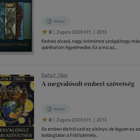
nyelvű
Egyéb áru,
jaink, bulvár, politika
jaink, bulvár, politika
Sport, természetjárás
Ismeretterjesztő
Nyelvkönyv, szótár, idegen nyelvű
Hangzóanyag
Történelem
Szatíra
Történelem
Térkép
Történele
szolgáltatás
Pénz, gazdaság, üzleti élet
lvkönyv, szótár, idegen nyelvű
lvkönyv, szótár, idegen nyelvű
Számítástechnika, internet
Játékfilm
Pénz, gazdaság, üzleti élet
Papír, írószer
Tudomány és Természet
Színház
Tudomány és Természet
Naptár
Tudomány 
E-hangoskön
Sport, természetjárás
Könyv
Kaland
Természetfilm
Kártya
Utazás
Társasjátéko
0
| Zagora 2000 Kft. | 2013
Kötelező
Thriller,Pszicho-
Kreatív játék
olvasmányok-
thriller
Kedves olvasó, nagy örömömre szolgál,hogy má
filmfeld.
ajánlhatom figyelmedbe. Ez a mű az...
Történelmi
Krimi
Tv-sorozatok
Misztikus
Rajta F. Tibor
A megvalósult emberi szövetség
Könyv
0
| Zagora 2000 Kft. | 2013
Az emberi életről szól ez a könyv, de legyen ez a
boldogtalan a Föld bármely...