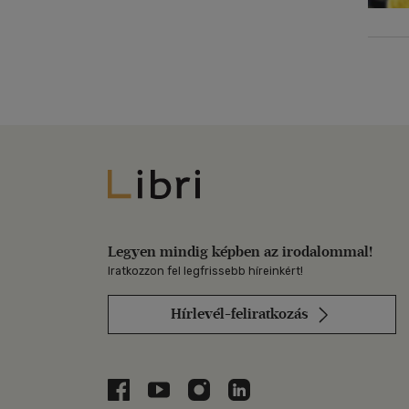
Libri
Legyen mindig képben az irodalommal!
Iratkozzon fel legfrissebb híreinkért!
Hírlevél-feliratkozás
Libri a Facebookon
Libri a Youtube-on
Libri az Instagramon
Libri a LinkedInen