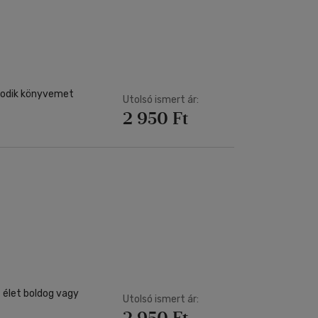
Kártya
Vallás, mitológia
m
Képeslap
és Természet
yv
Naptár
k
Papír, írószer
ok
sodik könyvemet
Utolsó ismert ár:
2 950 Ft
z élet boldog vagy
Utolsó ismert ár:
2 950 Ft