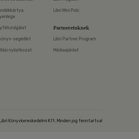
Kártya
Vallás, mitológia
m
ándékkártya
Libri Mini Polc
Képeslap
yenlege
és Természet
yv
Naptár
Partnereinknek
yfélszolgálat
k
Papír, írószer
könyv-segédlet
Libri Partner Program
ok
állási nyilatkozat
Médiaajánlat
Libri Könyvkereskedelmi Kft. Minden jog fenntartva!