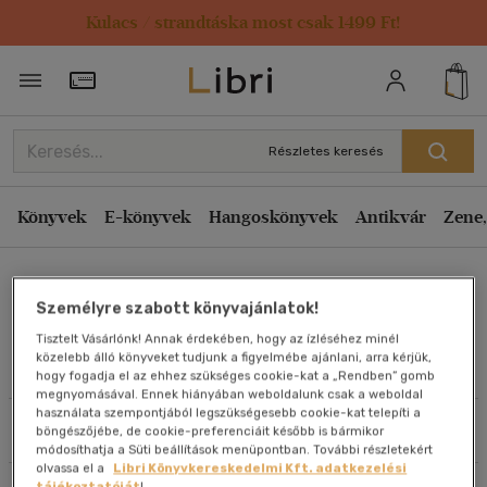
Kulacs / strandtáska most csak 1499 Ft!
Rendezés
Törzsvásárlói Kártya adatai
Rendezés
Kiadás éve szerint csökkenő
Részletes keresés
Kiadás éve szerint növekvő
Ár szerint csökkenő
Könyvek
E-könyvek
Hangoskönyvek
Antikvár
Zene,
Ár szerint növekvő
Radnai Dániel Szabolcs
Eladott darabszám szerint csökkenő
Személyre szabott könyvajánlatok!
Eladott darabszám szerint növekvő
Tisztelt Vásárlónk! Annak érdekében, hogy az ízléséhez minél
Cím szerint A-Z
közelebb álló könyveket tudjunk a figyelmébe ajánlani, arra kérjük,
Művei
hogy fogadja el az ehhez szükséges cookie-kat a „Rendben” gomb
Szerző szerint A-Z
megnyomásával. Ennek hiányában weboldalunk csak a weboldal
használata szempontjából legszükségesebb cookie-kat telepíti a
Szűrés
Rendezés
böngészőjébe, de cookie-preferenciáit később is bármikor
Megjelenítés
módosíthatja a Süti beállítások menüpontban. További részletekért
olvassa el a
Libri Könyvkereskedelmi Kft. adatkezelési
20 db / oldal
tájékoztatóját
!