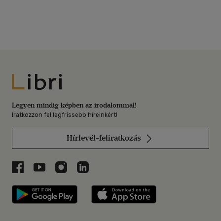
Libri
Legyen mindig képben az irodalommal!
Iratkozzon fel legfrissebb híreinkért!
Hírlevél-feliratkozás
Libri a Facebookon
Libri a Youtube-on
Libri az Instagramon
Libri a LinkedInen
Libri applikáció Szerezd meg: Google P
Libri applikáció 