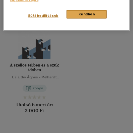
Összesen
1
db
40 db / oldal
Rendben
Süti beállítások
Alkalmaz
A szellős térben és a szűk
időben
Balajthy Ágnes
-
Melhardt
Gergő
-
Radnai Dániel
Szabolcs
Könyv
Utolsó ismert ár:
3 000 Ft