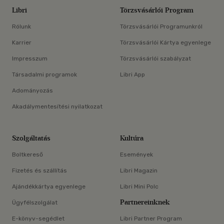
Libri
Törzsvásárlói Program
Rólunk
Törzsvásárlói Programunkról
Karrier
Törzsvásárlói Kártya egyenlege
Impresszum
Törzsvásárlói szabályzat
Társadalmi programok
Libri App
Adományozás
Akadálymentesítési nyilatkozat
Szolgáltatás
Kultúra
Boltkereső
Események
Fizetés és szállítás
Libri Magazin
Ajándékkártya egyenlege
Libri Mini Polc
Partnereinknek
Ügyfélszolgálat
E-könyv-segédlet
Libri Partner Program