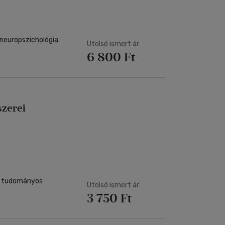
neuropszichológia
Utolsó ismert ár:
6 800 Ft
szerei
ns tudományos
Utolsó ismert ár:
3 750 Ft