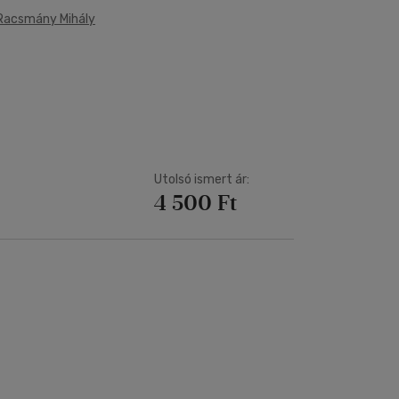
Racsmány Mihály
Utolsó ismert ár:
4 500 Ft