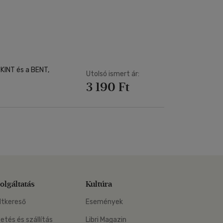
 KINT és a BENT,
Utolsó ismert ár:
3 190 Ft
olgáltatás
Kultúra
ltkereső
Események
zetés és szállítás
Libri Magazin