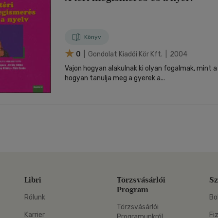
Könyv
0
| Gondolat Kiadói Kör Kft. | 2004
Vajon hogyan alakulnak ki olyan fogalmak, mint a
hogyan tanulja meg a gyerek a...
Libri
Törzsvásárlói
Sz
Program
Rólunk
Bo
Törzsvásárlói
Karrier
Fi
Programunkról