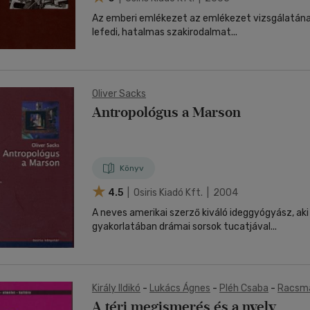
Az emberi emlékezet az emlékezet vizsgálatána
lefedi, hatalmas szakirodalmat...
Oliver Sacks
Antropológus a Marson
Könyv
4.5
| Osiris Kiadó Kft. | 2004
A neves amerikai szerző kiváló ideggyógyász, aki
gyakorlatában drámai sorsok tucatjával...
Király Ildikó
-
Lukács Ágnes
-
Pléh Csaba
-
Racsmá
A téri megismerés és a nyelv