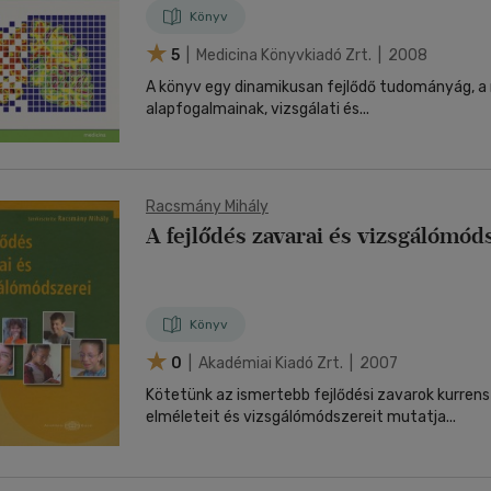
Könyv
5
| Medicina Könyvkiadó Zrt. | 2008
A könyv egy dinamikusan fejlődő tudományág, a 
alapfogalmainak, vizsgálati és...
Racsmány Mihály
A fejlődés zavarai és vizsgálómód
Könyv
0
| Akadémiai Kiadó Zrt. | 2007
Kötetünk az ismertebb fejlődési zavarok kurre
elméleteit és vizsgálómódszereit mutatja...