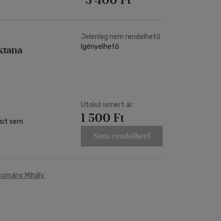
Jelenleg nem rendelhető
Igényelhető
ktana
Utolsó ismert ár:
1 500 Ft
csit sem
Nem rendelhető
csmány Mihály