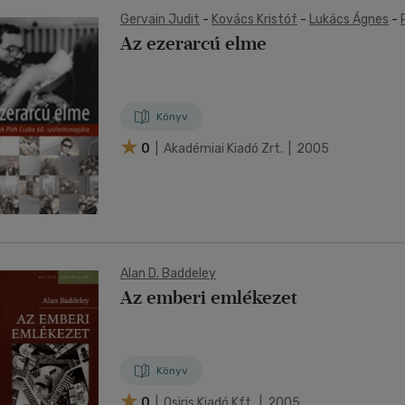
Gervain Judit
-
Kovács Kristóf
-
Lukács Ágnes
-
Az ezerarcú elme
Könyv
0
| Akadémiai Kiadó Zrt. | 2005
Alan D. Baddeley
Az emberi emlékezet
Könyv
0
| Osiris Kiadó Kft. | 2005