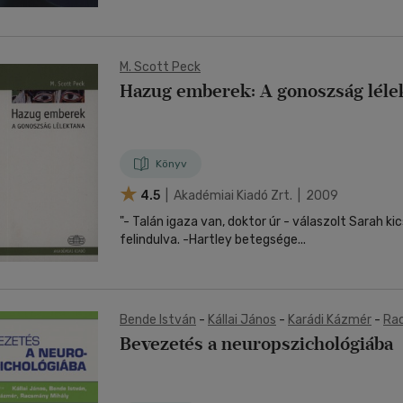
M. Scott Peck
Hazug emberek: A gonoszság léle
Könyv
4.5
| Akadémiai Kiadó Zrt. | 2009
"- Talán igaza van, doktor úr - válaszolt Sarah ki
felindulva. -Hartley betegsége...
Bende István
-
Kállai János
-
Karádi Kázmér
-
Ra
Bevezetés a neuropszichológiába